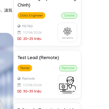
Chinh)
勢。讓我
Data Engineer
Onsite
Hà Nội
17/08/2026
20~25 triệu
Test Lead (Remote)
Tester
Remote
Remote
17/08/2026
30~35 triệu