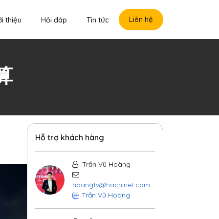
Liên hệ
i thiệu
Hỏi đáp
Tin tức
算
Hỗ trợ khách hàng
Trần Vũ Hoàng
hoangtv@hachinet.com
Trần Vũ Hoàng