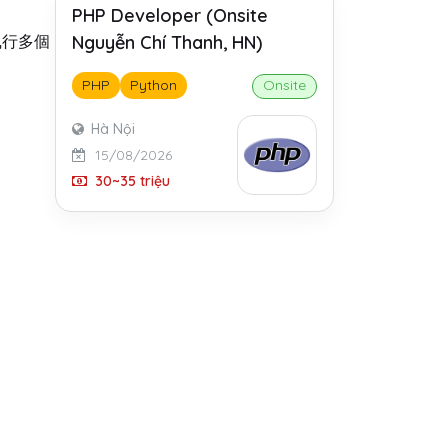
PHP Developer (Onsite
Nguyễn Chí Thanh, HN)
執行多個
PHP
Python
Onsite
Hà Nội
15/08/2026
30~35 triệu