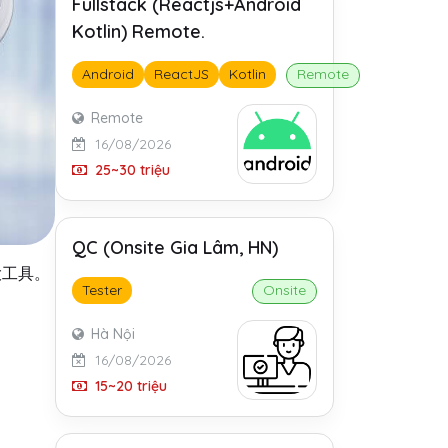
Fullstack (Reactjs+Android
Kotlin) Remote.
Android
ReactJS
Kotlin
Remote
Remote
16/08/2026
25~30 triệu
QC (Onsite Gia Lâm, HN)
大工具。
Tester
Onsite
Hà Nội
16/08/2026
15~20 triệu