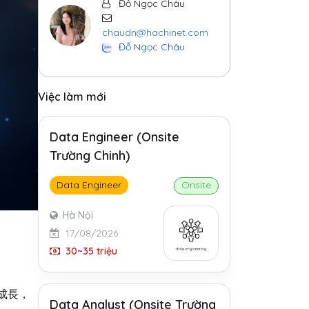
Đỗ Ngọc Châu
chaudn@hachinet.com
Đỗ Ngọc Châu
Việc làm mới
Data Engineer (Onsite
Trường Chinh)
Data Engineer
Onsite
Hà Nội
17/08/2026
30~35 triệu
成長，
Data Analyst (Onsite Trường