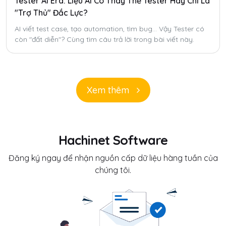
Tester AI Era: Liệu AI Có Thay Thế Tester Hay Chỉ Là
"Trợ Thủ" Đắc Lực?
AI viết test case, tạo automation, tìm bug... Vậy Tester có
còn "đất diễn"? Cùng tìm câu trả lời trong bài viết này.
Xem thêm
Hachinet Software
Đăng ký ngay để nhận nguồn cấp dữ liệu hàng tuần của
chúng tôi.