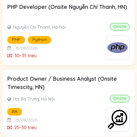
PHP Developer (Onsite Nguyễn Chí Thanh, HN)
Onsite
Nguyễn Chí Thanh, Hà Nội
PHP
Python
15/08/2026
30~35 triệu
Product Owner / Business Analyst (Onsite
Timescity, HN)
Onsite
Hai Bà Trưng, Hà Nội
BA
13/08/2026
25~30 triệu