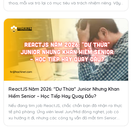
thoa, mỗi vai trò lại có mục tiêu và trách nhiệm riêng. Vậy
đâu là lựa chọn phù hợp với bạn?
ReactJS Năm 2026: "Dư Thừa" Junior Nhưng Khan
Hiếm Senior – Học Tiếp Hay Quay Đầu?
Nếu đang tìm job ReactJS, chắc chắn bạn đã nhận ra thực
tế phũ phàng: Ứng viên level Jun/Mid đông nghẹt, job có
xu hướng ít đi, nhưng các công ty vẫn đỏ mắt tìm Senior.
Có phải ReactJS đã hết thời? Bạn có nên "quay xe"?