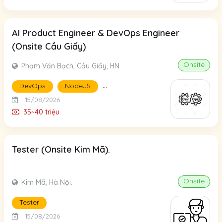
AI Product Engineer & DevOps Engineer
(Onsite Cầu Giấy)
Onsite
Phạm Văn Bạch, Cầu Giấy, HN
...
DevOps
NodeJS
15/08/2026
35~40 triệu
Tester (Onsite Kim Mã).
Onsite
Kim Mã, Hà Nội.
Tester
15/08/2026