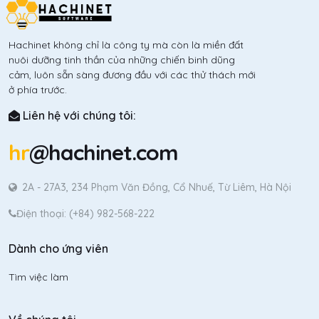
Hachinet không chỉ là công ty mà còn là miền đất
nuôi dưỡng tinh thần của những chiến binh dũng
cảm, luôn sẵn sàng đương đầu với các thử thách mới
ở phía trước.
Liên hệ với chúng tôi:
hr
@hachinet.com
2A - 27A3, 234 Phạm Văn Đồng, Cổ Nhuế, Từ Liêm, Hà Nội
Điện thoại: (+84) 982-568-222
Dành cho ứng viên
Tìm việc làm