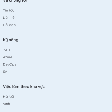
Về chúng tôi
Tin tức
Liên hệ
Hỏi đáp
Kỹ năng
.NET
Azure
DevOps
SA
Việc làm theo khu vực
Hà Nội
Vinh