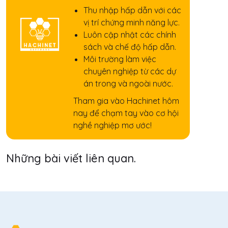
Thu nhập hấp dẫn với các
vị trí chứng minh năng lực.
Luôn cập nhật các chính
sách và chế độ hấp dẫn.
Môi trường làm việc
chuyên nghiệp từ các dự
án trong và ngoài nước.
Tham gia vào Hachinet hôm
nay để chạm tay vào cơ hội
nghề nghiệp mơ ước!
Những bài viết liên quan.