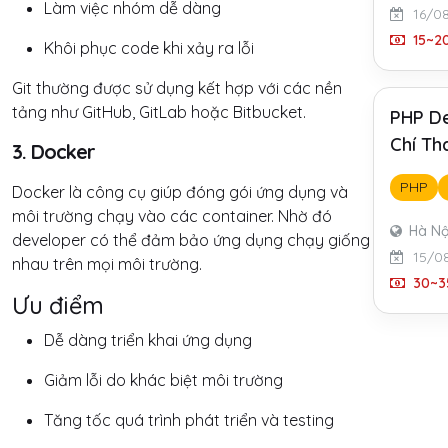
Làm việc nhóm dễ dàng
16/0
15~20
Khôi phục code khi xảy ra lỗi
Git thường được sử dụng kết hợp với các nền
tảng như GitHub, GitLab hoặc Bitbucket.
PHP De
Chí Th
3. Docker
PHP
Docker là công cụ giúp đóng gói ứng dụng và
môi trường chạy vào các container. Nhờ đó
Hà Nộ
developer có thể đảm bảo ứng dụng chạy giống
15/0
nhau trên mọi môi trường.
30~35
Ưu điểm
Dễ dàng triển khai ứng dụng
Giảm lỗi do khác biệt môi trường
Tăng tốc quá trình phát triển và testing