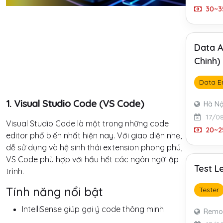
30~35
Data A
Chinh)
Data E
1. Visual Studio Code (VS Code)
Hà Nộ
17/0
Visual Studio Code là một trong những code
20~25
editor phổ biến nhất hiện nay. Với giao diện nhẹ,
dễ sử dụng và hệ sinh thái extension phong phú,
VS Code phù hợp với hầu hết các ngôn ngữ lập
Test L
trình.
Tính năng nổi bật
Tester
IntelliSense giúp gợi ý code thông minh
Remo