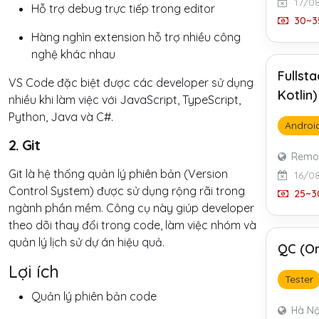
17/0
Hỗ trợ debug trực tiếp trong editor
30~35
Hàng nghìn extension hỗ trợ nhiều công
nghệ khác nhau
Fullst
VS Code đặc biệt được các developer sử dụng
Kotlin
nhiều khi làm việc với JavaScript, TypeScript,
Python, Java và C#.
Androi
2. Git
Remo
Git là hệ thống quản lý phiên bản (Version
16/0
Control System) được sử dụng rộng rãi trong
25~30
ngành phần mềm. Công cụ này giúp developer
theo dõi thay đổi trong code, làm việc nhóm và
quản lý lịch sử dự án hiệu quả.
QC (On
Lợi ích
Tester
Quản lý phiên bản code
Hà Nộ