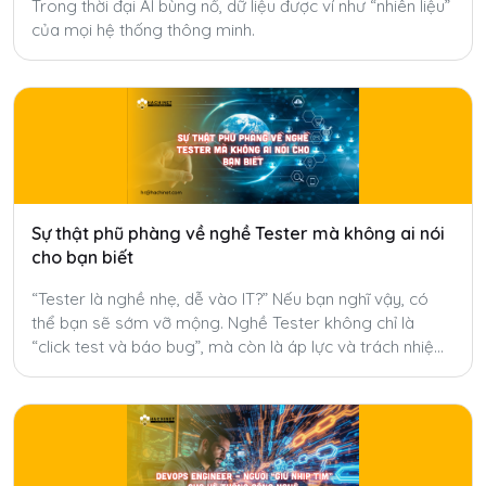
Trong thời đại AI bùng nổ, dữ liệu được ví như “nhiên liệu”
của mọi hệ thống thông minh.
Sự thật phũ phàng về nghề Tester mà không ai nói
cho bạn biết
“Tester là nghề nhẹ, dễ vào IT?” Nếu bạn nghĩ vậy, có
thể bạn sẽ sớm vỡ mộng. Nghề Tester không chỉ là
“click test và báo bug”, mà còn là áp lực và trách nhiệm
mà ít ai nói đến.