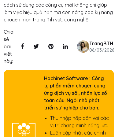
cách sử dụng các công cụ mới không chỉ giúp
làm việc hiệu quả hơn mà còn nâng cao kỹ năng
chuyên môn trong lĩnh vực công nghệ.
Chia
sẻ
TrangBTH
bài
06/03/2026
viết
này:
Hachinet Software : Công
ty phần mềm chuyên cung
ứng dịch vụ số , nhân lực số
toàn cầu. Ngôi nhà phát
triển sự nghiệp cho bạn.
Thu nhập hấp dẫn với các
vị trí chứng minh năng lực.
Luôn cập nhật các chính