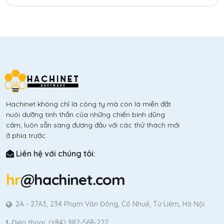
triển sản phẩm. Tuy nhiên, để trở thành fullstack thật sự
không hề dễ.
Hachinet không chỉ là công ty mà còn là miền đất
nuôi dưỡng tinh thần của những chiến binh dũng
cảm, luôn sẵn sàng đương đầu với các thử thách mới
ở phía trước.
Liên hệ với chúng tôi:
hr
@hachinet.com
2A - 27A3, 234 Phạm Văn Đồng, Cổ Nhuế, Từ Liêm, Hà Nội
Điện thoại: (+84) 982-568-222