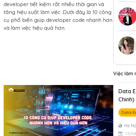
developer tiết kiệm rất nhiều thời gian và
tăng hiệu suất làm việc .Dưới đây là 10 công
cụ phổ biến giúp developer code nhanh hơn
và làm việc hiệu quả hơn.
Việc làm 
Data E
Chinh)
Data E
Hà Nộ
17/0