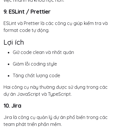
việc nhanh và khoa học hơn.
9. ESLint / Prettier
ESLint và Prettier là các công cụ giúp kiểm tra và
format code tự động.
Lợi ích
Giữ code clean và nhất quán
Giảm lỗi coding style
Tăng chất lượng code
Hai công cụ này thường được sử dụng trong các
dự án JavaScript và TypeScript.
10. Jira
Jira là công cụ quản lý dự án phổ biến trong các
team phát triển phần mềm.