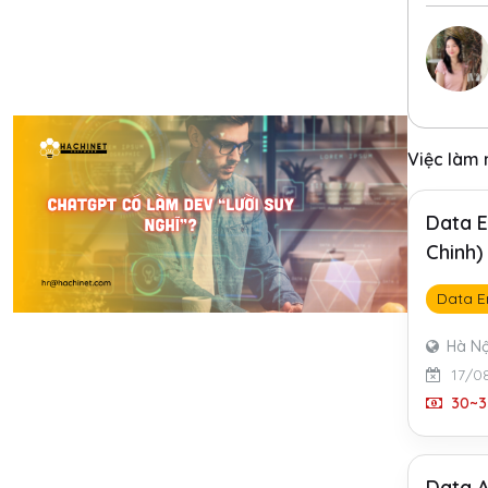
Việc làm
Data E
Chinh)
Data E
Hà Nộ
17/0
30~3
Data A