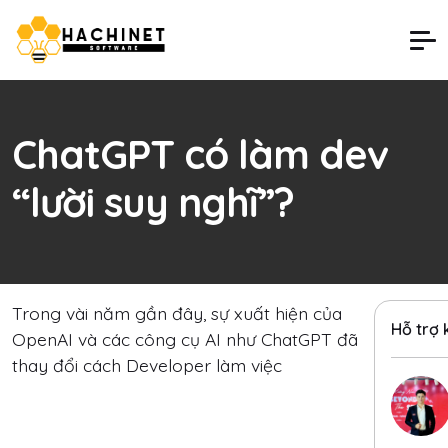
ChatGPT có làm dev
“lười suy nghĩ”?
Trong vài năm gần đây, sự xuất hiện của
Hỗ trợ
OpenAI và các công cụ AI như ChatGPT đã
thay đổi cách Developer làm việc