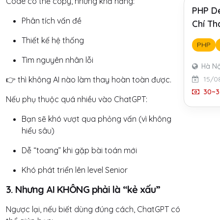
Code có thể copy, nhưng khả năng:
PHP De
Phân tích vấn đề
Chí Th
Thiết kế hệ thống
PHP
Tìm nguyên nhân lỗi
Hà Nộ
15/0
👉 thì không AI nào làm thay hoàn toàn được.
30~3
Nếu phụ thuộc quá nhiều vào ChatGPT:
Bạn sẽ khó vượt qua phỏng vấn (vì không
hiểu sâu)
Dễ “toang” khi gặp bài toán mới
Khó phát triển lên level Senior
3. Nhưng AI KHÔNG phải là “kẻ xấu”
Ngược lại, nếu biết dùng đúng cách, ChatGPT có