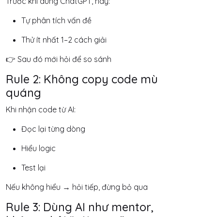
Trước khi dùng ChatGPT, hãy:
Tự phân tích vấn đề
Thử ít nhất 1–2 cách giải
👉 Sau đó mới hỏi để so sánh
Rule 2: Không copy code mù
quáng
Khi nhận code từ AI:
Đọc lại từng dòng
Hiểu logic
Test lại
Nếu không hiểu → hỏi tiếp, đừng bỏ qua
Rule 3: Dùng AI như mentor,