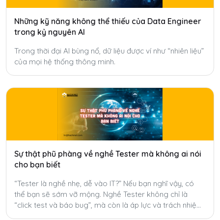
Những kỹ năng không thể thiếu của Data Engineer
trong kỷ nguyên AI
Trong thời đại AI bùng nổ, dữ liệu được ví như “nhiên liệu”
của mọi hệ thống thông minh.
Sự thật phũ phàng về nghề Tester mà không ai nói
cho bạn biết
“Tester là nghề nhẹ, dễ vào IT?” Nếu bạn nghĩ vậy, có
thể bạn sẽ sớm vỡ mộng. Nghề Tester không chỉ là
“click test và báo bug”, mà còn là áp lực và trách nhiệm
mà ít ai nói đến.