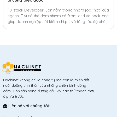
ai cũng theo được
Fullstack Developer luôn nằm trong nhóm job “hot” của
ngành IT vì có thể đảm nhiệm cả front-end và back-end,
giúp doanh nghiệp tiết kiệm chi phí và tăng tốc độ phát
triển sản phẩm. Tuy nhiên, để trở thành fullstack thật sự
không hề dễ.
Hachinet không chỉ là công ty mà còn là miền đất
nuôi dưỡng tinh thần của những chiến binh dũng
cảm, luôn sẵn sàng đương đầu với các thử thách mới
ở phía trước.
Liên hệ với chúng tôi: