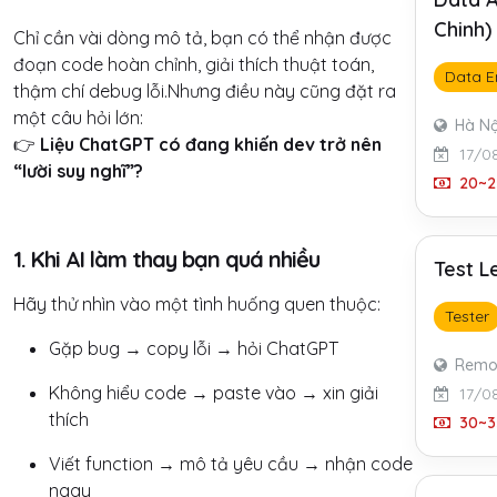
Chinh)
Chỉ cần vài dòng mô tả, bạn có thể nhận được
đoạn code hoàn chỉnh, giải thích thuật toán,
Data E
thậm chí debug lỗi.Nhưng điều này cũng đặt ra
một câu hỏi lớn:
Hà Nộ
👉
Liệu ChatGPT có đang khiến dev trở nên
17/0
“lười suy nghĩ”?
20~2
1. Khi AI làm thay bạn quá nhiều
Test L
Hãy thử nhìn vào một tình huống quen thuộc:
Tester
Gặp bug → copy lỗi → hỏi ChatGPT
Remo
Không hiểu code → paste vào → xin giải
17/0
thích
30~3
Viết function → mô tả yêu cầu → nhận code
ngay