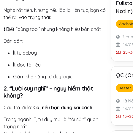
Fullst
Nghe rất tiện. Nhưng nếu lặp lại liên tục, bạn có
Kotlin
thể rơi vào trạng thái:
Androi
❗ Biết “dùng tool” nhưng không hiểu bản chất
Remo
Dần dần:
16/0
25~3
Ít tự debug
Ít đọc tài liệu
QC (On
Giảm khả năng tư duy logic
2. “Lười suy nghĩ” – nguy hiểm thật
Tester
không?
Hà Nộ
Câu trả lời là:
Có, nếu bạn dùng sai cách.
16/0
15~20
Trong ngành IT, tư duy mới là “tài sản” quan
trọng nhất.