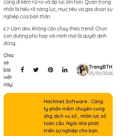
cũng đi kèm rủi ro và áp lực lớn hơn. Quan trọng
nhất là hiểu rõ năng lực, mục tiêu và giai đoạn sự
nghiệp của bản thân.
👉 Làm dev, không cần chạy theo trend. Chọn
con đường
phù hợp với mình mới là quyết định
đúng.
Chia
sẻ
TrangBTH
bài
05/01/2026
viết
này:
Hachinet Software : Công
ty phần mềm chuyên cung
ứng dịch vụ số , nhân lực số
toàn cầu. Ngôi nhà phát
triển sự nghiệp cho bạn.