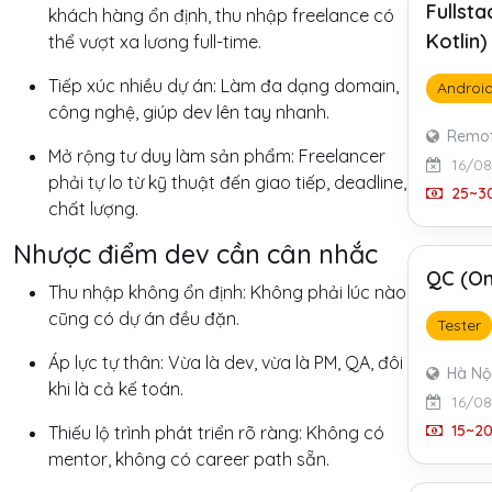
Fullst
khách hàng ổn định, thu nhập freelance có
Kotlin
thể vượt xa lương full-time.
Tiếp xúc nhiều dự án: Làm đa dạng domain,
Androi
công nghệ, giúp dev lên tay nhanh.
Remo
Mở rộng tư duy làm sản phẩm: Freelancer
16/0
phải tự lo từ kỹ thuật đến giao tiếp, deadline,
25~30
chất lượng.
Nhược điểm dev cần cân nhắc
QC (On
Thu nhập không ổn định: Không phải lúc nào
cũng có dự án đều đặn.
Tester
Áp lực tự thân: Vừa là dev, vừa là PM, QA, đôi
Hà Nộ
khi là cả kế toán.
16/0
15~20
Thiếu lộ trình phát triển rõ ràng: Không có
mentor, không có career path sẵn.