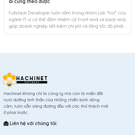
ai cũng theo được
Fullstack Developer luôn nằm trong nhóm job “hot” của
ngành IT vì có thể đảm nhiệm cả front-end và back-end,
giúp doanh nghiệp tiết kiệm chi phí và tăng tốc độ phát
triển sản phẩm. Tuy nhiên, để trở thành fullstack thật sự
không hề dễ.
Hachinet không chỉ là công ty mà còn là miền đất
nuôi dưỡng tinh thần của những chiến binh dũng
cảm, luôn sẵn sàng đương đầu với các thử thách mới
ở phía trước.
Liên hệ với chúng tôi: