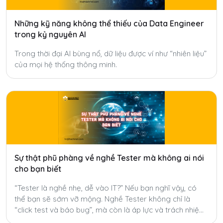
Những kỹ năng không thể thiếu của Data Engineer
trong kỷ nguyên AI
Trong thời đại AI bùng nổ, dữ liệu được ví như “nhiên liệu”
của mọi hệ thống thông minh.
Sự thật phũ phàng về nghề Tester mà không ai nói
cho bạn biết
“Tester là nghề nhẹ, dễ vào IT?” Nếu bạn nghĩ vậy, có
thể bạn sẽ sớm vỡ mộng. Nghề Tester không chỉ là
“click test và báo bug”, mà còn là áp lực và trách nhiệm
mà ít ai nói đến.