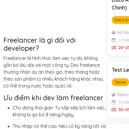
Chinh)
Data E
Hà Nộ
Freelancer là gì đối với
17/0
developer?
20~25
Freelancer là hình thức làm việc tự do, không
gắn bó lâu dài với một công ty. Dev freelance
Test L
thường nhận dự án theo giờ, theo tháng hoặc
theo sản phẩm từ nhiều khách hàng khác nhau,
Tester
có thể trong nước hoặc quốc tế.
Remo
Ưu điểm khi dev làm freelancer
17/0
Chủ động thời gian: Tự sắp xếp lịch làm việc,
30~35
không bị gò bó 8 tiếng/ngày.
Thu nhập có thể cao: Nếu có kỹ năng tốt và