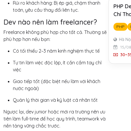
Rủi ro khách hàng: Bị ép giá, chậm thanh
PHP De
toán, yêu cầu thay đổi liên tục.
Chí Th
Dev nào nên làm freelancer?
PHP
Freelance không phù hợp cho tất cả. Thường sẽ
phù hợp hơn nếu bạn:
Hà Nộ
15/0
Có tối thiểu 2–3 năm kinh nghiệm thực tế
30~35
Tự tin làm việc độc lập, ít cần cầm tay chỉ
việc
Giao tiếp tốt (đặc biệt nếu làm với khách
nước ngoài)
Quản lý thời gian và kỷ luật cá nhân tốt
Ngược lại, dev junior hoặc mới ra trường nên ưu
tiên làm full-time để học quy trình, teamwork và
nền tảng vững chắc trước.