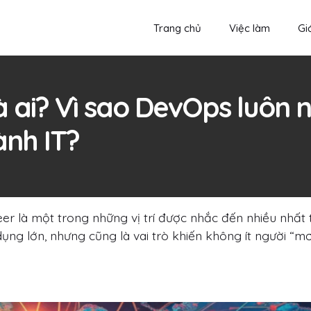
Trang chủ
Việc làm
Giớ
à ai? Vì sao DevOps luôn
ành IT?
er là một trong những vị trí được nhắc đến nhiều nhất
ụng lớn, nhưng cũng là vai trò khiến không ít người “m