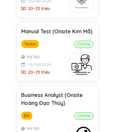
10/08/2026
20~25 triệu
Manual Test (Onsite Kim Mã).
Tester
Onsite
Hà Nội
10/08/2026
20~25 triệu
Business Analyst (Onsite
Hoàng Đạo Thúy)
BA
Onsite
Hà Nội