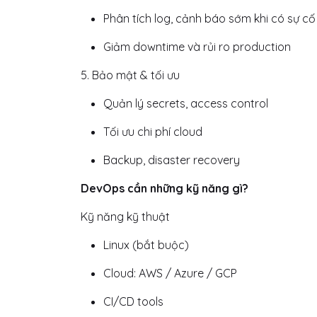
Phân tích log, cảnh báo sớm khi có sự cố
Giảm downtime và rủi ro production
5. Bảo mật & tối ưu
Quản lý secrets, access control
Tối ưu chi phí cloud
Backup, disaster recovery
DevOps cần những kỹ năng gì?
Kỹ năng kỹ thuật
Linux (bắt buộc)
Cloud: AWS / Azure / GCP
CI/CD tools