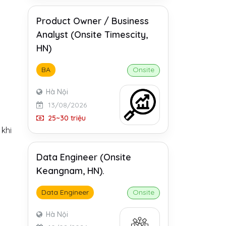
Product Owner / Business
Analyst (Onsite Timescity,
HN)
BA
Onsite
Hà Nội
13/08/2026
25~30 triệu
khi
Data Engineer (Onsite
Keangnam, HN).
Data Engineer
Onsite
Hà Nội