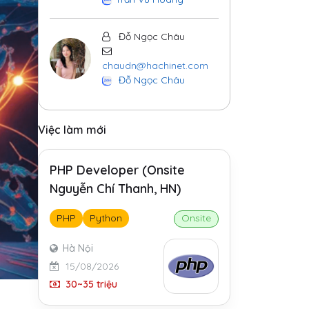
Đỗ Ngọc Châu
chaudn@hachinet.com
Đỗ Ngọc Châu
Việc làm mới
PHP Developer (Onsite
Nguyễn Chí Thanh, HN)
PHP
Python
Onsite
Hà Nội
15/08/2026
30~35 triệu