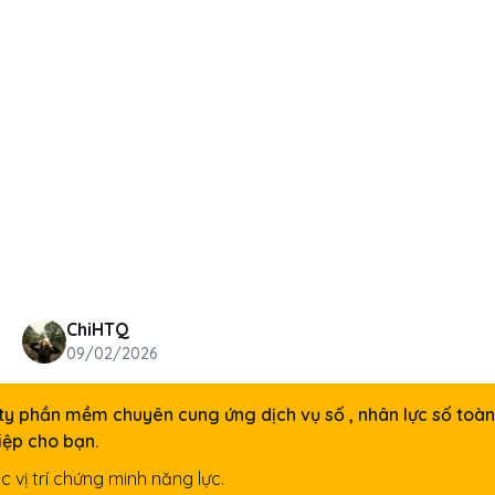
ChiHTQ
09/02/2026
ty phần mềm chuyên cung ứng dịch vụ số , nhân lực số toàn
iệp cho bạn.
 vị trí chứng minh năng lực.