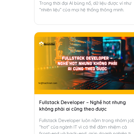
Trong thời đại AI bùng nổ, dữ liệu được ví như
“nhiên liệu” của mọi hệ thống thông minh.
Fullstack Developer – Nghề hot nhưng
không phải ai cũng theo được
Fullstack Developer luôn nằm trong nhóm jo
“hot” của ngành IT vì có thể đảm nhiệm cả
front-end và back-end, giúp doanh nghiệp tiế