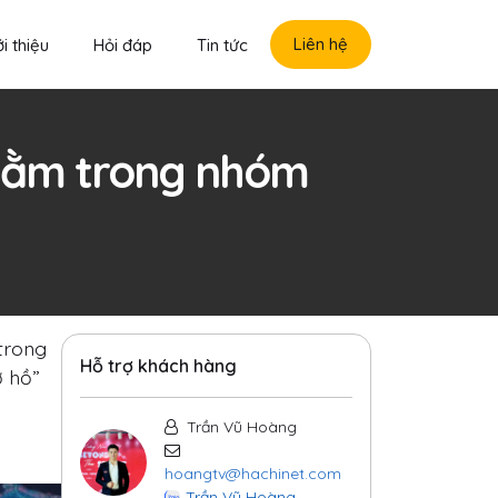
Liên hệ
i thiệu
Hỏi đáp
Tin tức
 nằm trong nhóm
 trong
Hỗ trợ khách hàng
ơ hồ”
Trần Vũ Hoàng
hoangtv@hachinet.com
Trần Vũ Hoàng