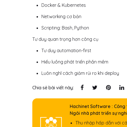
Docker & Kubernetes
Networking cơ bản
Scripting: Bash, Python
Tư duy quan trọng hơn công cụ
Tư duy automation-first
Hiểu luồng phát triển phần mềm
Luôn nghĩ cách giảm rủi ro khi deploy
Chia sẻ bài viết này:
Hachinet Software : Công 
Ngôi nhà phát triển sự ngh
Thu nhập hấp dẫn với các