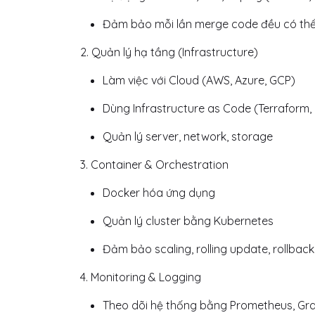
Đảm bảo mỗi lần merge code đều có thể
2. Quản lý hạ tầng (Infrastructure)
Làm việc với Cloud (AWS, Azure, GCP)
Dùng Infrastructure as Code (Terraform
Quản lý server, network, storage
3. Container & Orchestration
Docker hóa ứng dụng
Quản lý cluster bằng Kubernetes
Đảm bảo scaling, rolling update, rollback
4. Monitoring & Logging
Theo dõi hệ thống bằng Prometheus, Gr