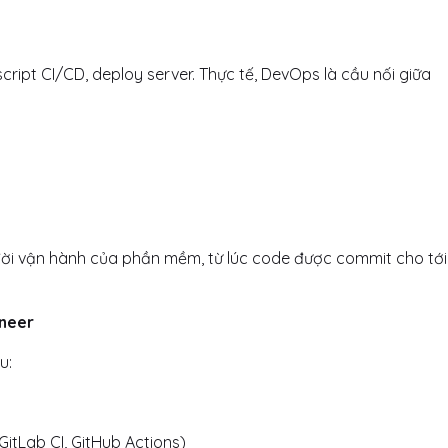
script CI/CD, deploy server. Thực tế, DevOps là cầu nối giữa
ời vận hành của phần mềm, từ lúc code được commit cho tới 
neer
u:
GitLab CI, GitHub Actions)