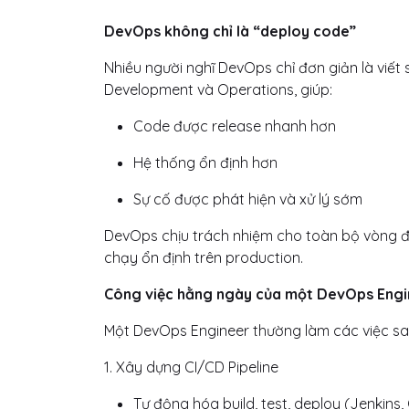
DevOps không chỉ là “deploy code”
Nhiều người nghĩ DevOps chỉ đơn giản là viết 
Development và Operations, giúp:
Code được release nhanh hơn
Hệ thống ổn định hơn
Sự cố được phát hiện và xử lý sớm
DevOps chịu trách nhiệm cho toàn bộ vòng đ
chạy ổn định trên production.
Công việc hằng ngày của một DevOps Engi
Một DevOps Engineer thường làm các việc sa
1. Xây dựng CI/CD Pipeline
Tự động hóa build, test, deploy (Jenkins, 