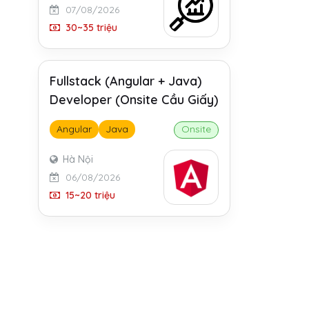
07/08/2026
30~35 triệu
Fullstack (Angular + Java)
Developer (Onsite Cầu Giấy)
Angular
Java
Onsite
Hà Nội
06/08/2026
15~20 triệu