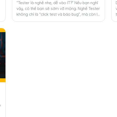
“Tester là nghề nhẹ, dễ vào IT?” Nếu bạn nghĩ
vậy, có thể bạn sẽ sớm vỡ mộng. Nghề Tester
không chỉ là “click test và báo bug”, mà còn là
áp lực và trách nhiệm mà ít ai nói đến.
b
t