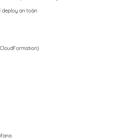
 deploy an toàn
, CloudFormation)
afana