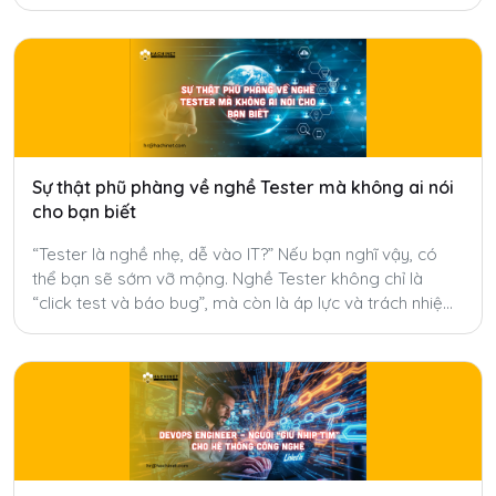
Sự thật phũ phàng về nghề Tester mà không ai nói
cho bạn biết
“Tester là nghề nhẹ, dễ vào IT?” Nếu bạn nghĩ vậy, có
thể bạn sẽ sớm vỡ mộng. Nghề Tester không chỉ là
“click test và báo bug”, mà còn là áp lực và trách nhiệm
mà ít ai nói đến.