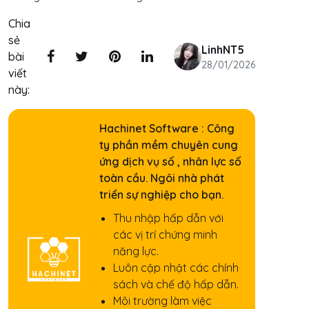
Chia
sẻ
LinhNT5
bài
28/01/2026
viết
này:
Hachinet Software : Công
ty phần mềm chuyên cung
ứng dịch vụ số , nhân lực số
toàn cầu. Ngôi nhà phát
triển sự nghiệp cho bạn.
Thu nhập hấp dẫn với
các vị trí chứng minh
năng lực.
Luôn cập nhật các chính
sách và chế độ hấp dẫn.
Môi trường làm việc