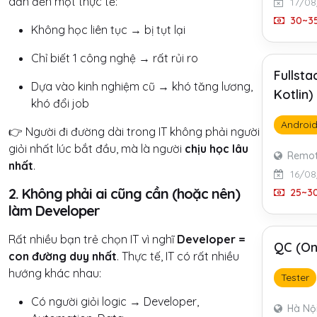
dẫn đến một thực tế:
17/08
30~35
Không học liên tục → bị tụt lại
Chỉ biết 1 công nghệ → rất rủi ro
Fullst
Dựa vào kinh nghiệm cũ → khó tăng lương,
Kotlin
khó đổi job
Androi
👉 Người đi đường dài trong IT không phải người
giỏi nhất lúc bắt đầu, mà là người
chịu học lâu
Remo
nhất
.
16/08
2. Không phải ai cũng cần (hoặc nên)
25~30
làm Developer
Rất nhiều bạn trẻ chọn IT vì nghĩ
Developer =
QC (On
con đường duy nhất
. Thực tế, IT có rất nhiều
hướng khác nhau:
Tester
Có người giỏi logic → Developer,
Hà Nộ