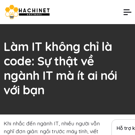
Làm IT không chỉ là
code: Sự thật về
ngành IT mà ít ai nói
với bạn
Khi nhắc đến ngành IT, nhiều người vẫn
Hỗ trợ 
nghĩ đơn giản: ngồi trước máy tính, viết