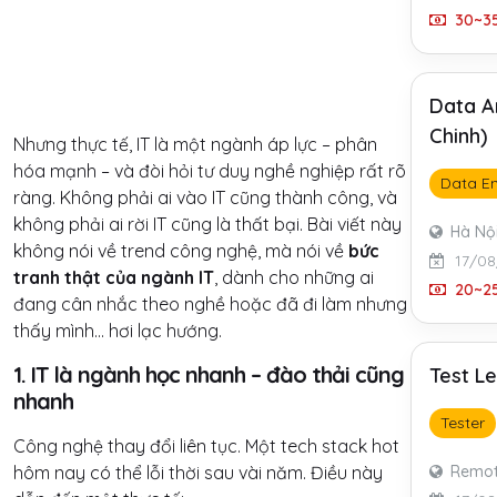
30~35
Data A
Chinh)
Nhưng thực tế, IT là một ngành áp lực – phân
hóa mạnh – và đòi hỏi tư duy nghề nghiệp rất rõ
Data En
ràng. Không phải ai vào IT cũng thành công, và
không phải ai rời IT cũng là thất bại. Bài viết này
Hà Nộ
không nói về trend công nghệ, mà nói về
bức
17/08
tranh thật của ngành IT
, dành cho những ai
20~25
đang cân nhắc theo nghề hoặc đã đi làm nhưng
thấy mình… hơi lạc hướng.
1. IT là ngành học nhanh – đào thải cũng
Test L
nhanh
Tester
Công nghệ thay đổi liên tục. Một tech stack hot
Remo
hôm nay có thể lỗi thời sau vài năm. Điều này