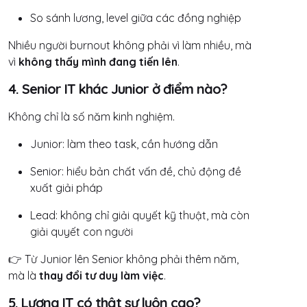
So sánh lương, level giữa các đồng nghiệp
Nhiều người burnout không phải vì làm nhiều, mà
vì
không thấy mình đang tiến lên
.
4. Senior IT khác Junior ở điểm nào?
Không chỉ là số năm kinh nghiệm.
Junior: làm theo task, cần hướng dẫn
Senior: hiểu bản chất vấn đề, chủ động đề
xuất giải pháp
Lead: không chỉ giải quyết kỹ thuật, mà còn
giải quyết con người
👉 Từ Junior lên Senior không phải thêm năm,
mà là
thay đổi tư duy làm việc
.
5. Lương IT có thật sự luôn cao?