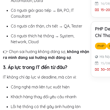
Automation, Data
16/08
15~20
Có người giỏi giao tiếp → BA, PO, IT
Consultant
Có người cẩn thận, chi tiết → QA, Tester
PHP De
Chí Tha
Có người thích hệ thống → System,
Network, Cloud
PHP
👉 Chọn sai hướng không đáng sợ,
không nhận
Hà Nộ
ra mình đang sai hướng mới đáng sợ
.
15/0
3. Áp lực trong IT đến từ đâu?
30~35
IT không chỉ áp lực vì deadline, mà còn vì:
Công nghệ mới liên tục xuất hiện
Khách hàng thay đổi yêu cầu nhanh
Lỗi hệ thống có thể gây ảnh hưởng lớn