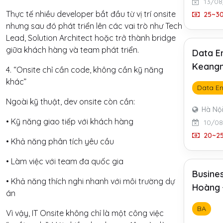
13/08
Thực tế nhiều developer bắt đầu từ vị trí onsite
25~30
nhưng sau đó phát triển lên các vai trò như Tech
Lead, Solution Architect hoặc trở thành bridge
giữa khách hàng và team phát triển.
Data E
Keangn
4. “Onsite chỉ cần code, không cần kỹ năng
khác”
Data En
Ngoài kỹ thuật, dev onsite còn cần:
Hà Nộ
• Kỹ năng giao tiếp với khách hàng
10/08
20~25
• Khả năng phân tích yêu cầu
• Làm việc với team đa quốc gia
Busines
• Khả năng thích nghi nhanh với môi trường dự
Hoàng 
án
BA
Vì vậy, IT Onsite không chỉ là một công việc