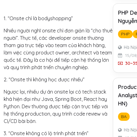
PHP De
1. “Onsite chỉ là bodyshopping”
Nguyễn
Nhiều người nghĩ onsite chỉ đơn giản là “cho thuê
PHP
người”. Thực tế, các developer onsite thường
tham gia trực tiếp vào team của khách hàng,
Hà Nộ
làm việc cùng product owner, architect và team
15/08
quốc tế. Đây là cơ hội để tiếp cận hệ thống lớn
30~35
và quy trình phát triển chuyên nghiệp.
2. “Onsite thì không học được nhiều”
Produc
Ngược lại, nhiều dự án onsite lại có tech stack
Analyst
khá hiện đại như Java, Spring Boot, React hay
HN)
Python. Dev thường được tiếp cận trực tiếp với
hệ thống production, quy trình code review và
BA
CI/CD bài bản.
Hà Nộ
3. “Onsite không có lộ trình phát triển”