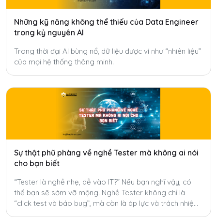
Những kỹ năng không thể thiếu của Data Engineer
trong kỷ nguyên AI
Trong thời đại AI bùng nổ, dữ liệu được ví như “nhiên liệu”
của mọi hệ thống thông minh.
Sự thật phũ phàng về nghề Tester mà không ai nói
cho bạn biết
“Tester là nghề nhẹ, dễ vào IT?” Nếu bạn nghĩ vậy, có
thể bạn sẽ sớm vỡ mộng. Nghề Tester không chỉ là
“click test và báo bug”, mà còn là áp lực và trách nhiệm
mà ít ai nói đến.