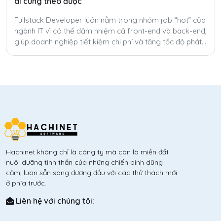
ai cũng theo được
Fullstack Developer luôn nằm trong nhóm job “hot” của
ngành IT vì có thể đảm nhiệm cả front-end và back-end,
giúp doanh nghiệp tiết kiệm chi phí và tăng tốc độ phát
triển sản phẩm. Tuy nhiên, để trở thành fullstack thật sự
không hề dễ.
Hachinet không chỉ là công ty mà còn là miền đất
nuôi dưỡng tinh thần của những chiến binh dũng
cảm, luôn sẵn sàng đương đầu với các thử thách mới
ở phía trước.
Liên hệ với chúng tôi: