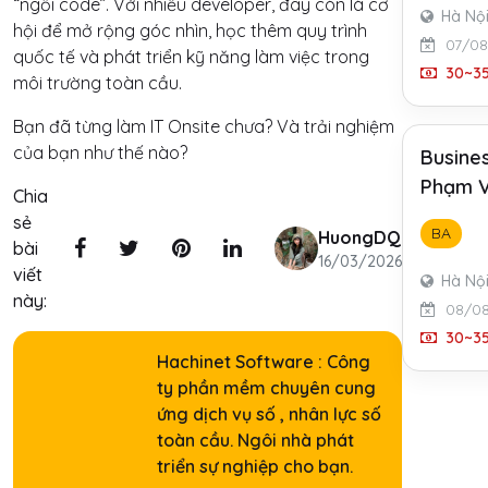
“ngồi code”. Với nhiều developer, đây còn là cơ
Hà Nộ
hội để mở rộng góc nhìn, học thêm quy trình
07/08
quốc tế và phát triển kỹ năng làm việc trong
30~35
môi trường toàn cầu.
Bạn đã từng làm IT Onsite chưa? Và trải nghiệm
của bạn như thế nào?
Busines
Phạm V
Chia
sẻ
BA
HuongDQ
bài
16/03/2026
viết
Hà Nộ
này:
08/0
30~35
Hachinet Software : Công
ty phần mềm chuyên cung
ứng dịch vụ số , nhân lực số
toàn cầu. Ngôi nhà phát
triển sự nghiệp cho bạn.