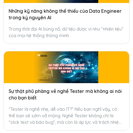
Những kỹ năng không thể thiếu của Data Engineer
trong kỷ nguyên AI
Trong thời đại AI bùng nổ, dữ liệu được ví như “nhiên liệu”
của mọi hệ thống thông minh.
Sự thật phũ phàng về nghề Tester mà không ai nói
cho bạn biết
“Tester là nghề nhẹ, dễ vào IT?” Nếu bạn nghĩ vậy, có
thể bạn sẽ sớm vỡ mộng. Nghề Tester không chỉ là
“click test và báo bug”, mà còn là áp lực và trách nhiệm
mà ít ai nói đến.