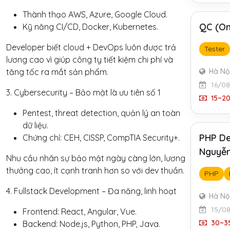
Thành thạo AWS, Azure, Google Cloud.
QC (On
Kỹ năng CI/CD, Docker, Kubernetes.
Developer biết cloud + DevOps luôn được trả
Tester
lương cao vì giúp công ty tiết kiệm chi phí và
Hà Nộ
tăng tốc ra mắt sản phẩm.
16/0
3. Cybersecurity – Bảo mật là ưu tiên số 1
15~20
Pentest, threat detection, quản lý an toàn
dữ liệu.
PHP De
Chứng chỉ: CEH, CISSP, CompTIA Security+.
Nguyễn
Nhu cầu nhân sự bảo mật ngày càng lớn, lương
thưởng cao, ít cạnh tranh hơn so với dev thuần.
PHP
4. Fullstack Development – Đa năng, linh hoạt
Hà Nộ
15/0
Frontend: React, Angular, Vue.
30~35
Backend: Node.js, Python, PHP, Java.