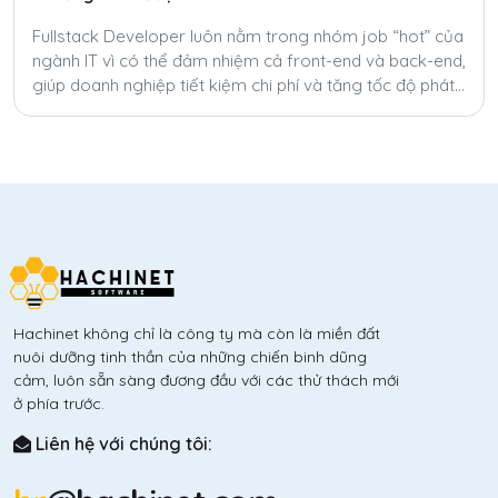
Fullstack Developer luôn nằm trong nhóm job “hot” của
ngành IT vì có thể đảm nhiệm cả front-end và back-end,
giúp doanh nghiệp tiết kiệm chi phí và tăng tốc độ phát
triển sản phẩm. Tuy nhiên, để trở thành fullstack thật sự
không hề dễ.
Hachinet không chỉ là công ty mà còn là miền đất
nuôi dưỡng tinh thần của những chiến binh dũng
cảm, luôn sẵn sàng đương đầu với các thử thách mới
ở phía trước.
Liên hệ với chúng tôi: