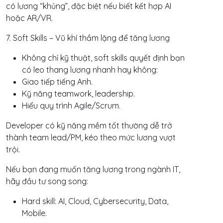
có lương “khủng”, đặc biệt nếu biết kết hợp AI
hoặc AR/VR.
7. Soft Skills – Vũ khí thầm lặng để tăng lương
Không chỉ kỹ thuật, soft skills quyết định bạn
có leo thang lương nhanh hay không:
Giao tiếp tiếng Anh.
Kỹ năng teamwork, leadership.
Hiểu quy trình Agile/Scrum.
Developer có kỹ năng mềm tốt thường dễ trở
thành team lead/PM, kéo theo mức lương vượt
trội.
Nếu bạn đang muốn tăng lương trong ngành IT,
hãy đầu tư song song:
Hard skill: AI, Cloud, Cybersecurity, Data,
Mobile.