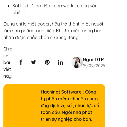
Soft skill: Giao tiếp, teamwork, tư duy sản
phẩm.
Đừng chỉ là một coder, hãy trở thành một người
làm sản phẩm toàn diện. Khi đó, mức lương bạn
nhận được chắc chắn sẽ xứng đáng.
Chia
sẻ
NgocDTM
bài
15/09/2025
viết
này:
Hachinet Software : Công
ty phần mềm chuyên cung
ứng dịch vụ số , nhân lực số
toàn cầu. Ngôi nhà phát
triển sự nghiệp cho bạn.