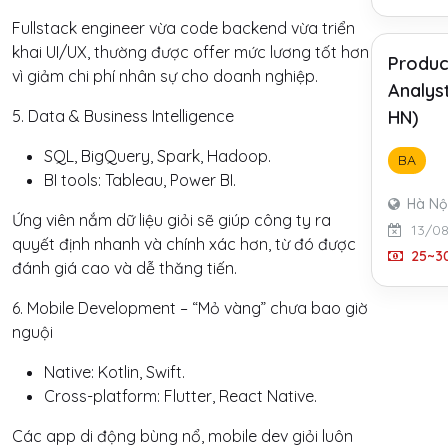
Fullstack engineer vừa code backend vừa triển
khai UI/UX, thường được offer mức lương tốt hơn
Produc
vì giảm chi phí nhân sự cho doanh nghiệp.
Analyst
5. Data & Business Intelligence
HN)
SQL, BigQuery, Spark, Hadoop.
BA
BI tools: Tableau, Power BI.
Hà Nộ
Ứng viên nắm dữ liệu giỏi sẽ giúp công ty ra
13/0
quyết định nhanh và chính xác hơn, từ đó được
25~30
đánh giá cao và dễ thăng tiến.
6. Mobile Development – “Mỏ vàng” chưa bao giờ
nguội
Native: Kotlin, Swift.
Cross-platform: Flutter, React Native.
Các app di động bùng nổ, mobile dev giỏi luôn