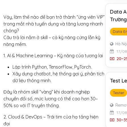
Data A
Vậy, làm thế nào để bạn trở thành “ứng viên VIP”
Trường
trong mắt nhà tuyển dụng và tăng lương nhanh
chóng?
Data E
Câu trả lời nằm ở skill – cả kỹ năng cứng lẫn kỹ
Hà Nộ
năng mềm.
17/0
1. AI & Machine Learning – Kỹ năng của tương lai
20~25
Lập trình Python, TensorFlow, PyTorch.
Xây dựng chatbot, hệ thống gợi ý, phân tích
Test L
dữ liệu thông minh.
Đây là nhóm skill “vàng” khi doanh nghiệp
Tester
chuyển đổi số, mức lương có thể cao hơn 30–
Remo
50% so với IT truyền thống.
17/0
2. Cloud & DevOps – Trái tim của hạ tầng hiện
30~35
đại