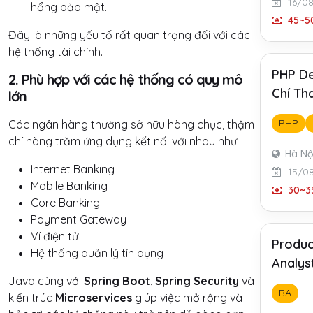
16/0
hổng bảo mật.
45~50
Đây là những yếu tố rất quan trọng đối với các
hệ thống tài chính.
PHP De
2. Phù hợp với các hệ thống có quy mô
Chí Th
lớn
PHP
Các ngân hàng thường sở hữu hàng chục, thậm
chí hàng trăm ứng dụng kết nối với nhau như:
Hà Nộ
Internet Banking
15/0
Mobile Banking
30~35
Core Banking
Payment Gateway
Ví điện tử
Produc
Hệ thống quản lý tín dụng
Analys
Java cùng với
Spring Boot
,
Spring Security
và
BA
kiến trúc
Microservices
giúp việc mở rộng và