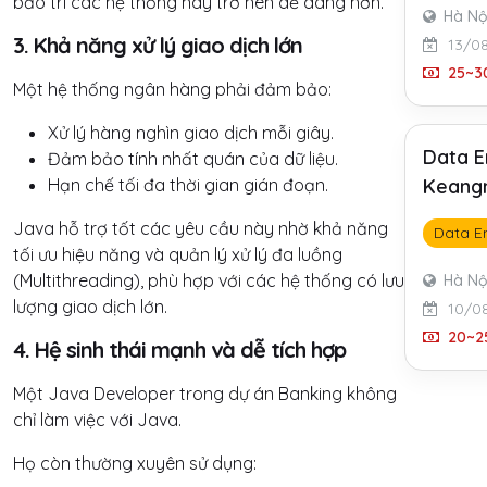
bảo trì các hệ thống này trở nên dễ dàng hơn.
Hà Nộ
3. Khả năng xử lý giao dịch lớn
13/0
25~30
Một hệ thống ngân hàng phải đảm bảo:
Xử lý hàng nghìn giao dịch mỗi giây.
Data E
Đảm bảo tính nhất quán của dữ liệu.
Hạn chế tối đa thời gian gián đoạn.
Keangn
Java hỗ trợ tốt các yêu cầu này nhờ khả năng
Data E
tối ưu hiệu năng và quản lý xử lý đa luồng
(Multithreading), phù hợp với các hệ thống có lưu
Hà Nộ
lượng giao dịch lớn.
10/0
20~25
4. Hệ sinh thái mạnh và dễ tích hợp
Một Java Developer trong dự án Banking không
chỉ làm việc với Java.
Họ còn thường xuyên sử dụng: