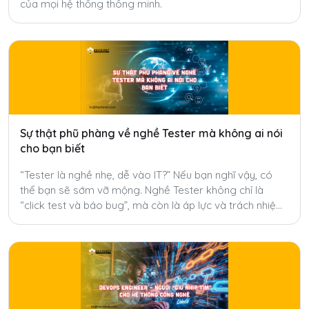
của mọi hệ thống thông minh.
Sự thật phũ phàng về nghề Tester mà không ai nói
cho bạn biết
“Tester là nghề nhẹ, dễ vào IT?” Nếu bạn nghĩ vậy, có
thể bạn sẽ sớm vỡ mộng. Nghề Tester không chỉ là
“click test và báo bug”, mà còn là áp lực và trách nhiệm
mà ít ai nói đến.