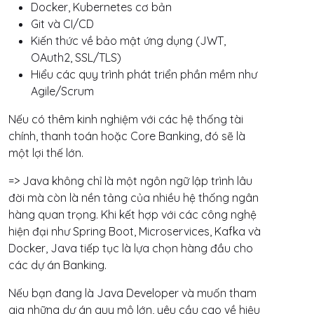
Docker, Kubernetes cơ bản
Git và CI/CD
Kiến thức về bảo mật ứng dụng (JWT,
OAuth2, SSL/TLS)
Hiểu các quy trình phát triển phần mềm như
Agile/Scrum
Nếu có thêm kinh nghiệm với các hệ thống tài
chính, thanh toán hoặc Core Banking, đó sẽ là
một lợi thế lớn.
=> Java không chỉ là một ngôn ngữ lập trình lâu
đời mà còn là nền tảng của nhiều hệ thống ngân
hàng quan trọng. Khi kết hợp với các công nghệ
hiện đại như Spring Boot, Microservices, Kafka và
Docker, Java tiếp tục là lựa chọn hàng đầu cho
các dự án Banking.
Nếu bạn đang là Java Developer và muốn tham
gia những dự án quy mô lớn, yêu cầu cao về hiệu