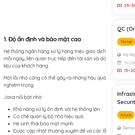
25~30
QC (On
1. Độ ổn định và bảo mật cao
Tester
Hệ thống ngân hàng xử lý hàng triệu giao dịch
Hà Nộ
mỗi ngày, liên quan trực tiếp đến tài sản và dữ
16/0
liệu của khách hàng.
15~20
Một lỗi nhỏ cũng có thể gây ra những hậu quả
nghiêm trọng.
Infras
Java nổi bật nhờ:
Securi
Khả năng xử lý ổn định với hệ thống lớn.
Azure
Cơ chế quản lý bộ nhớ hiệu quả.
Hệ sinh thái bảo mật mạnh.
Remo
Được cập nhật thường xuyên để vá các lỗ