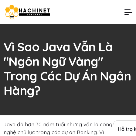
Vì Sao Java Vẫn Là
"Ngôn Ngữ Vàng"
Trong Các Dự Án Ngân
Hàng?
Java đã hơn 30 năm tuổi nhưng vẫn là công
Hỗ trợ 
nghệ chủ lực trong các dự án Banking. Vì