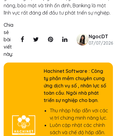
năng, bảo mật và tính ổn định, Banking là một
lĩnh vực rất đáng để đầu tư phát triển sự nghiệp.
Chia
sẻ
NgocDT
bài
07/07/2026
viết
này:
Hachinet Software : Công
ty phần mềm chuyên cung
ứng dịch vụ số , nhân lực số
toàn cầu. Ngôi nhà phát
triển sự nghiệp cho bạn.
Thu nhập hấp dẫn với các
vị trí chứng minh năng lực.
Luôn cập nhật các chính
sách và chế độ hấp dẫn.