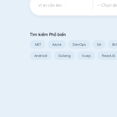
-- Chọn địa
Tìm kiếm Phổ biến
.NET
Azure
DevOps
SA
Br
Android
Golang
Vuejs
ReactJS