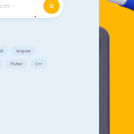
 chỉ --
SE
Angular
Flutter
C++