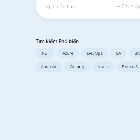
-- Chọn địa
Tìm kiếm Phổ biến
.NET
Azure
DevOps
SA
Br
Android
Golang
Vuejs
ReactJS