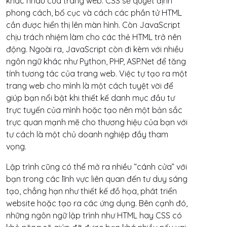
khác nhau của trang web. CSS sẽ quyết định
phong cách, bố cục và cách các phần tử HTML
cần được hiển thị lên màn hình. Còn JavaScript
chịu trách nhiệm làm cho các thẻ HTML trở nên
động. Ngoài ra, JavaScript còn đi kèm với nhiều
ngôn ngữ khác như Python, PHP, ASP.Net để tăng
tính tương tác của trang web. Việc tự tạo ra một
trang web cho mình là một cách tuyệt vời để
giúp bạn nổi bật khi thiết kế danh mục đầu tư
trực tuyến của mình hoặc tạo nên một bản sắc
trực quan mạnh mẽ cho thương hiệu của bạn với
tư cách là một chủ doanh nghiệp đầy tham
vọng.
Lập trình cũng có thể mở ra nhiều “cánh cửa” với
bạn trong các lĩnh vực liên quan đến tư duy sáng
tạo, chẳng hạn như thiết kế đồ họa, phát triển
website hoặc tạo ra các ứng dụng. Bên cạnh đó,
những ngôn ngữ lập trình như HTML hay CSS có