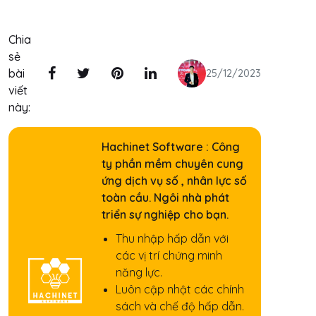
Chia
sẻ
bài
25/12/2023
viết
này:
Hachinet Software : Công
ty phần mềm chuyên cung
ứng dịch vụ số , nhân lực số
toàn cầu. Ngôi nhà phát
triển sự nghiệp cho bạn.
Thu nhập hấp dẫn với
các vị trí chứng minh
năng lực.
Luôn cập nhật các chính
sách và chế độ hấp dẫn.