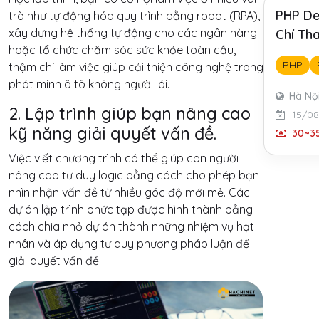
PHP De
trò như tự động hóa quy trình bằng robot (RPA),
xây dựng hệ thống tự động cho các ngân hàng
Chí Tha
hoặc tổ chức chăm sóc sức khỏe toàn cầu,
PHP
thậm chí làm việc giúp cải thiện công nghệ trong
phát minh ô tô không người lái.
Hà Nộ
2. Lập trình giúp bạn nâng cao
15/0
kỹ năng giải quyết vấn đề.
30~35
Việc viết chương trình có thể giúp con người
nâng cao tư duy logic bằng cách cho phép bạn
nhìn nhận vấn đề từ nhiều góc độ mới mẻ. Các
dự án lập trình phức tạp được hình thành bằng
cách chia nhỏ dự án thành những nhiệm vụ hạt
nhân và áp dụng tư duy phương pháp luận để
giải quyết vấn đề.