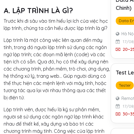
Chinh)
A. LẬP TRÌNH LÀ GÌ?
Trước khi đi sâu vào tìm hiểu lợi ích của việc học
Data En
lập trình, chúng ta cần hiểu được lập trình là gì?
Hà Nộ
Lập trình là một công việc liên quan đến máy
17/08
tính, trong đó người lập trình sử dụng các ngôn
20~25
ngữ lập trình; các đoạn mã lệnh (code) và các
tiện ích có sẵn. Qua đó, họ có thể xây dựng nên
các chương trình, phần mềm, trò chơi, ứng dụng,
Test L
hệ thống xử lý, trang web… Giúp người dùng có
thể thực hiện các mệnh lệnh với máy tính, hoặc
Tester
tương tác qua lại với nhau thông qua các thiết
bị điện tử.
Remo
17/08
Lập trình viên, được hiểu là kỹ sư phần mềm,
30~35
người sẽ sử dụng các ngôn ngữ lập trình khác
nhau để thiết kế, xây dựng và bảo trì các
chương trình máy tính. Công việc của lập trình