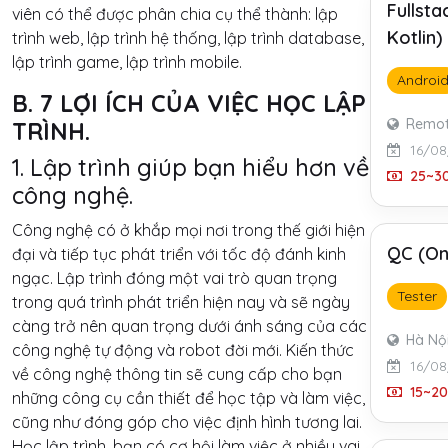
Fullst
viên có thể được phân chia cụ thể thành: lập
Kotlin
trình web, lập trình hệ thống, lập trình database,
lập trình game, lập trình mobile.
Androi
B. 7 LỢI ÍCH CỦA VIỆC HỌC LẬP
Remo
TRÌNH.
16/08
1. Lập trình giúp bạn hiểu hơn về
25~30
công nghệ.
Công nghệ có ở khắp mọi nơi trong thế giới hiện
QC (On
đại và tiếp tục phát triển với tốc độ đánh kinh
ngạc. Lập trình đóng một vai trò quan trọng
Tester
trong quá trình phát triển hiện nay và sẽ ngày
càng trở nên quan trọng dưới ánh sáng của các
Hà Nộ
công nghệ tự động và robot đời mới. Kiến thức
16/08
về công nghệ thông tin sẽ cung cấp cho bạn
15~20
những công cụ cần thiết để học tập và làm việc,
cũng như đóng góp cho việc định hình tương lai.
Học lập trình, bạn có cơ hội làm việc ở nhiều vai