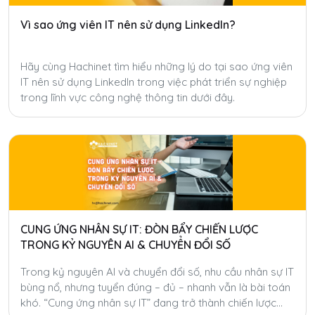
Vì sao ứng viên IT nên sử dụng LinkedIn?
Hãy cùng Hachinet tìm hiểu những lý do tại sao ứng viên
IT nên sử dụng LinkedIn trong việc phát triển sự nghiệp
trong lĩnh vực công nghệ thông tin dưới đây.
CUNG ỨNG NHÂN SỰ IT: ĐÒN BẨY CHIẾN LƯỢC
TRONG KỶ NGUYÊN AI & CHUYỂN ĐỔI SỐ
Trong kỷ nguyên AI và chuyển đổi số, nhu cầu nhân sự IT
bùng nổ, nhưng tuyển đúng – đủ – nhanh vẫn là bài toán
khó. “Cung ứng nhân sự IT” đang trở thành chiến lược