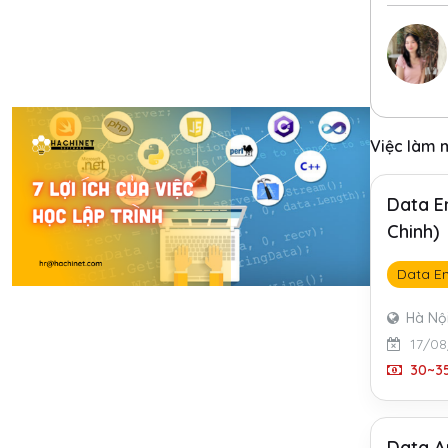
Việc làm 
Data E
Chinh)
Data En
Hà Nộ
17/08
30~35
Data A