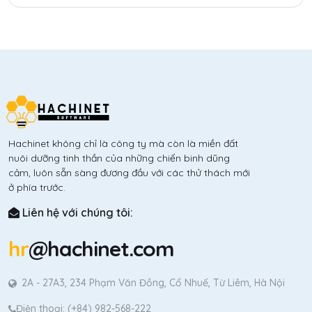
giúp doanh nghiệp tăng tốc, tiết kiệm chi phí và linh hoạt
hóa nguồn lực toàn cầu.
Hachinet không chỉ là công ty mà còn là miền đất
nuôi dưỡng tinh thần của những chiến binh dũng
cảm, luôn sẵn sàng đương đầu với các thử thách mới
ở phía trước.
Liên hệ với chúng tôi:
hr
@hachinet.com
2A - 27A3, 234 Phạm Văn Đồng, Cổ Nhuế, Từ Liêm, Hà Nội
Điện thoại: (+84) 982-568-222