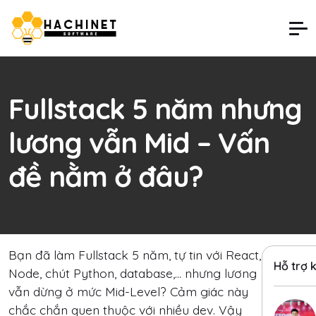
Fullstack 5 năm nhưng
lương vẫn Mid – Vấn
đề nằm ở đâu?
Bạn đã làm Fullstack 5 năm, tự tin với React,
Hỗ trợ 
Node, chút Python, database,… nhưng lương
vẫn dừng ở mức Mid-Level? Cảm giác này
chắc chắn quen thuộc với nhiều dev. Vậy