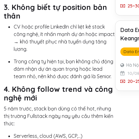
3. Không biết tự position bản
25~30
thân
CV hoặc profile LinkedIn chỉ liệt kê stack
Data E
công nghệ, ít nhấn mạnh dự án hoặc impact
Keangn
→ khó thuyết phục nhà tuyển dụng tăng
lương.
Data E
Trong công ty hiện tại, bạn không chủ động
Hà Nộ
đảm nhận dự án quan trọng hoặc lead
10/0
team nhỏ, nên khó được đánh giá là Senior.
20~25
4. Không follow trend và công
nghệ mới
5 năm trước, stack bạn dùng có thể hot, nhưng
thị trường Fullstack ngày nay yêu cầu thêm kiến
thức:
Serverless, cloud (AWS, GCP,…)