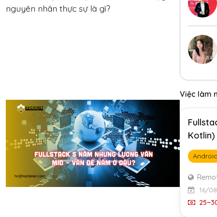
nguyên nhân thực sự là gì?
Việc làm 
Fullst
Kotlin
Androi
Remo
16/0
25~30