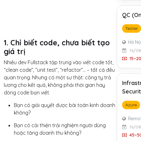
QC (On
Tester
1. Chỉ biết code, chưa biết tạo
Hà Nộ
giá trị
16/0
15~20
Nhiều dev Fullstack tập trung vào viết code tốt,
“clean code”, “unit test”, “refactor”… – tất cả đều
quan trọng. Nhưng có một sự thật: công ty trả
Infras
lương cho kết quả, không phải thời gian hay
Securi
dòng
code bạn viết.
Bạn có giải quyết được bài toán kinh doanh
Azure
không?
Remo
Bạn có cải thiện trải nghiệm người dùng
16/0
hoặc tăng doanh thu không?
45~50