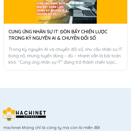
CUNG ỨNG NHÂN SỰ IT: ĐÒN BẨY CHIẾN LƯỢC
TRONG KỶ NGUYÊN AI & CHUYỂN ĐỔI SỐ
Trong kỷ nguyên AI và chuyển đổi số, nhu cầu nhân sự IT
bùng nổ, nhưng tuyển đúng – đủ – nhanh vẫn là bài toán
khó. “Cung ứng nhân sự IT” đang trở thành chiến lược
giúp doanh nghiệp tăng tốc, tiết kiệm chi phí và linh hoạt
hóa nguồn lực toàn cầu.
Hachinet không chỉ là công ty mà còn là miền đất