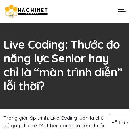
Live Coding: Thước đo
năng lực Senior hay
chỉ là “màn trình diễn”
lỗi thời?
Trong giới lập trình, Live Coding luôn là chủ
Hỗ trợ 
đề gây chia rẽ. Một bên coi đó là tiêu chuẩn