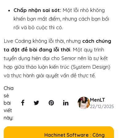
Chấp nhận sai sót:
Một lỗi nhỏ không
khiến bạn mất điểm, nhưng cách bạn bối
rối và bỏ cuộc thì có.
Live Coding không lỗi thời, nhưng
cách chúng
ta đặt đề bài đang lỗi thời
. Một quy trình
tuyển dụng hiện đại cho Senior nên là sự kết
hợp giữa thảo luận kiến trúc (System Design)
và thực hành giải quyết vấn đề thực tế.
Chia
sẻ
MenLT
bài
22/12/2025
viết
này:
Hachinet Software : Công