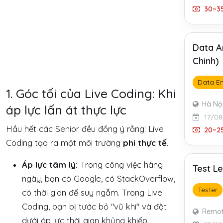
30~35
Data A
Chinh)
Data En
1. Góc tối của Live Coding: Khi
Hà Nộ
áp lực lấn át thực lực
17/08
Hầu hết các Senior đều đồng ý rằng: Live
20~25
Coding tạo ra một môi trường
phi thực tế
.
Áp lực tâm lý:
Trong công việc hàng
Test L
ngày, bạn có Google, có StackOverflow,
Tester
có thời gian để suy ngẫm. Trong Live
Coding, bạn bị tước bỏ "vũ khí" và đặt
Remo
dưới áp lực thời gian khủng khiếp.