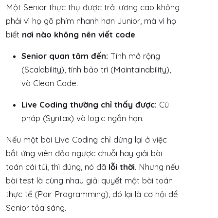
Một Senior thực thụ được trả lương cao không
phải vì họ gõ phím nhanh hơn Junior, mà vì họ
biết
nơi nào không nên viết code
.
Senior quan tâm đến:
Tính mở rộng
(Scalability), tính bảo trì (Maintainability),
và Clean Code.
Live Coding thường chỉ thấy được:
Cú
pháp (Syntax) và logic ngắn hạn.
Nếu một bài Live Coding chỉ dừng lại ở việc
bắt ứng viên đảo ngược chuỗi hay giải bài
toán cái túi, thì đúng, nó đã
lỗi thời
. Nhưng nếu
bài test là cùng nhau giải quyết một bài toán
thực tế (Pair Programming), đó lại là cơ hội để
Senior tỏa sáng.