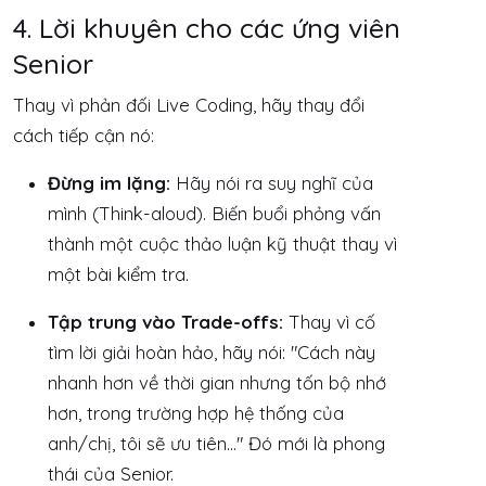
4. Lời khuyên cho các ứng viên
Senior
Thay vì phản đối Live Coding, hãy thay đổi
cách tiếp cận nó:
Đừng im lặng:
Hãy nói ra suy nghĩ của
mình (Think-aloud). Biến buổi phỏng vấn
thành một cuộc thảo luận kỹ thuật thay vì
một bài kiểm tra.
Tập trung vào Trade-offs:
Thay vì cố
tìm lời giải hoàn hảo, hãy nói:
"Cách này
nhanh hơn về thời gian nhưng tốn bộ nhớ
hơn, trong trường hợp hệ thống của
anh/chị, tôi sẽ ưu tiên..."
Đó mới là phong
thái của Senior.