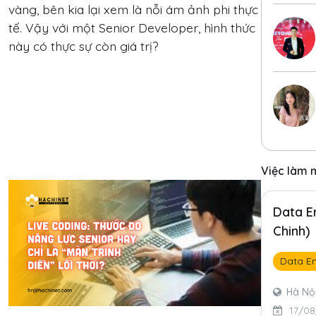
vàng, bên kia lại xem là nỗi ám ảnh phi thực
tế. Vậy với một Senior Developer, hình thức
này có thực sự còn giá trị?
Việc làm 
Data E
Chinh)
Data En
Hà Nộ
17/08