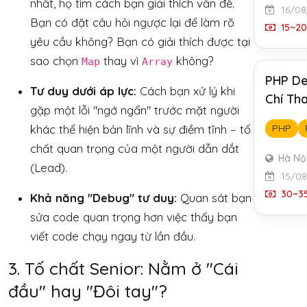
nhất, họ tìm cách bạn giải thích vấn đề.
16/08
Bạn có đặt câu hỏi ngược lại để làm rõ
15~20
yêu cầu không? Bạn có giải thích được tại
sao chọn
thay vì
không?
Map
Array
PHP De
Tư duy dưới áp lực:
Cách bạn xử lý khi
Chí Tha
gặp một lỗi "ngớ ngẩn" trước mặt người
khác thể hiện bản lĩnh và sự điềm tĩnh – tố
PHP
chất quan trọng của một người dẫn dắt
Hà Nộ
(Lead).
15/0
30~35
Khả năng "Debug" tư duy:
Quan sát bạn
sửa code quan trọng hơn việc thấy bạn
viết code chạy ngay từ lần đầu.
3. Tố chất Senior: Nằm ở "Cái
đầu" hay "Đôi tay"?