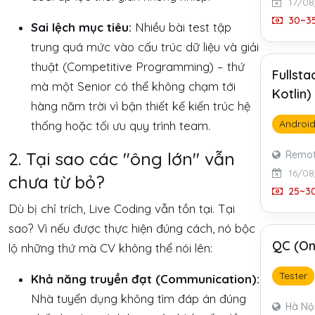
17/08
30~35
Sai lệch mục tiêu:
Nhiều bài test tập
trung quá mức vào cấu trúc dữ liệu và giải
thuật (Competitive Programming) – thứ
Fullst
mà một Senior có thể không chạm tới
Kotlin
hàng năm trời vì bận thiết kế kiến trúc hệ
Androi
thống hoặc tối ưu quy trình team.
2. Tại sao các "ông lớn" vẫn
Remo
16/08
chưa từ bỏ?
25~30
Dù bị chỉ trích, Live Coding vẫn tồn tại. Tại
sao? Vì nếu được thực hiện đúng cách, nó bộc
QC (On
lộ những thứ mà CV không thể nói lên:
Tester
Khả năng truyền đạt (Communication):
Nhà tuyển dụng không tìm đáp án đúng
Hà Nộ