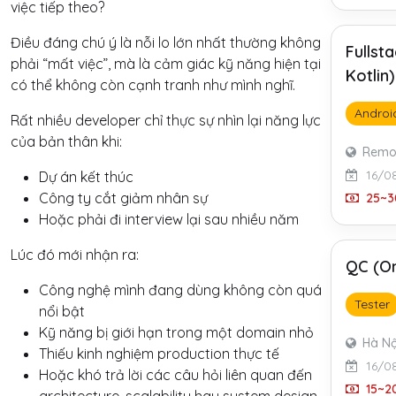
việc tiếp theo?
Điều đáng chú ý là nỗi lo lớn nhất thường không
Fullst
phải “mất việc”, mà là cảm giác kỹ năng hiện tại
Kotlin
có thể không còn cạnh tranh như mình nghĩ.
Androi
Rất nhiều developer chỉ thực sự nhìn lại năng lực
của bản thân khi:
Remo
16/0
Dự án kết thúc
Công ty cắt giảm nhân sự
25~3
Hoặc phải đi interview lại sau nhiều năm
Lúc đó mới nhận ra:
QC (On
Công nghệ mình đang dùng không còn quá
Tester
nổi bật
Kỹ năng bị giới hạn trong một domain nhỏ
Hà Nộ
Thiếu kinh nghiệm production thực tế
16/0
Hoặc khó trả lời các câu hỏi liên quan đến
15~20