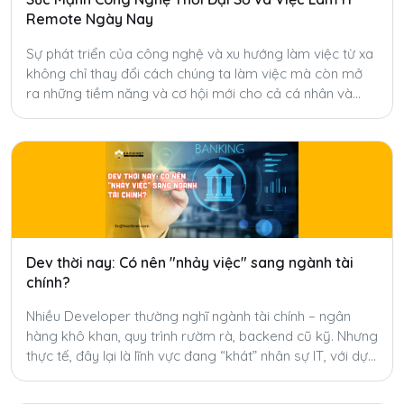
Remote Ngày Nay
Sự phát triển của công nghệ và xu hướng làm việc từ xa
không chỉ thay đổi cách chúng ta làm việc mà còn mở
ra những tiềm năng và cơ hội mới cho cả cá nhân và
doanh nghiệp.
Dev thời nay: Có nên "nhảy việc" sang ngành tài
chính?
Nhiều Developer thường nghĩ ngành tài chính – ngân
hàng khô khan, quy trình rườm rà, backend cũ kỹ. Nhưng
thực tế, đây lại là lĩnh vực đang “khát” nhân sự IT, với dự
án lớn, đãi ngộ cao và nhiều cơ hội phát triển.