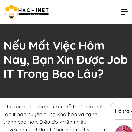
Nếu Mất Việc Hôm
Nay, Bạn Xin Được Job
IT Trong Bao Lâu?
Thị trường IT không còn “dễ thở” như trước:
Hỗ trợ
job ít hơn, tuyển dụng khó hơn và cạnh
tranh cao hơn. Điều đó khiến nhiều
developer bắt đầu tự hỏi: nếu mất việc hôm