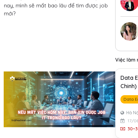
nay, mình sẽ mất bao lâu để tìm được job
mới?
Việc làm
Data E
Chinh)
Data E
Hà Nộ
17/0
30~3