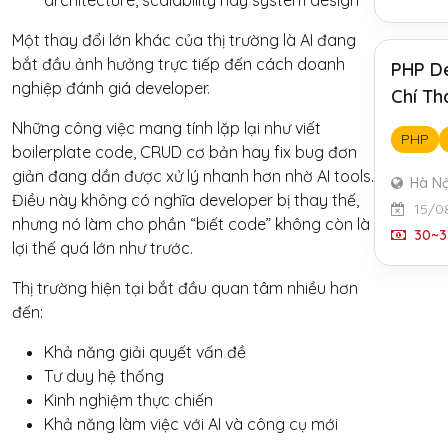
architecture, scalability hay system design
Một thay đổi lớn khác của thị trường là AI đang
bắt đầu ảnh hưởng trực tiếp đến cách doanh
PHP De
nghiệp đánh giá developer.
Chí Th
Những công việc mang tính lặp lại như viết
PHP
boilerplate code, CRUD cơ bản hay fix bug đơn
giản đang dần được xử lý nhanh hơn nhờ AI tools.
Hà Nộ
Điều này không có nghĩa developer bị thay thế,
15/0
nhưng nó làm cho phần “biết code” không còn là
30~3
lợi thế quá lớn như trước.
Thị trường hiện tại bắt đầu quan tâm nhiều hơn
đến:
Khả năng giải quyết vấn đề
Tư duy hệ thống
Kinh nghiệm thực chiến
Khả năng làm việc với AI và công cụ mới