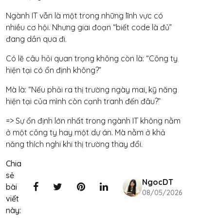
Ngành IT vẫn là một trong những lĩnh vực có
nhiều cơ hội. Nhưng giai đoạn “biết code là đủ”
đang dần qua đi.
Có lẽ câu hỏi quan trọng không còn là: “Công ty
hiện tại có ổn định không?”
Mà là: “Nếu phải ra thị trường ngày mai, kỹ năng
hiện tại của mình còn cạnh tranh đến đâu?”
=> Sự ổn định lớn nhất trong ngành IT không nằm
ở một công ty hay một dự án. Mà nằm ở khả
năng thích nghi khi thị trường thay đổi.
Chia
sẻ
NgocDT
bài
08/05/2026
viết
này: