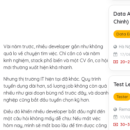
Data A
Chinh)
Data E
Vài năm trước, nhiều developer gần như không
Hà Nộ
quá lo về chuyện tìm việc. Chỉ cần có vài năm
17/0
kinh nghiệm, stack phổ biến và một CV ổn, cơ hội
20~2
mới thường xuất hiện khá nhanh.
Nhưng thị trường IT hiện tại đã khác. Quy trình
Test L
tuyển dụng dài hơn, số lượng job không còn quá
nhiều như giai đoạn bùng nổ trước đây, và doanh
Tester
nghiệp cũng bắt đầu tuyển chọn kỹ hơn.
Remo
Điều đó khiến nhiều developer bắt đầu nghĩ đến
17/0
một câu hỏi không mấy dễ chịu: Nếu mất việc
30~3
hôm nay, mình sẽ mất bao lâu để tìm được công