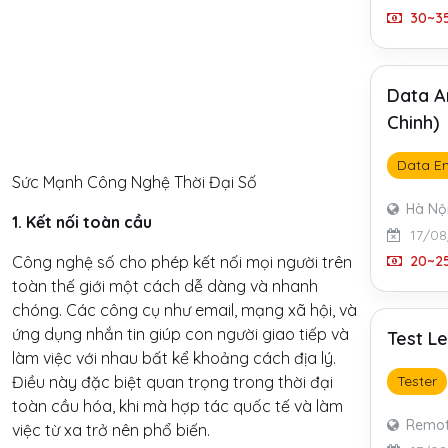
30~35
Data A
Chinh)
Data En
Sức Mạnh Công Nghệ Thời Đại Số
Hà Nộ
1. Kết nối toàn cầu
17/08
20~25
Công nghệ số cho phép kết nối mọi người trên
toàn thế giới một cách dễ dàng và nhanh
chóng. Các công cụ như email, mạng xã hội, và
ứng dụng nhắn tin giúp con người giao tiếp và
Test L
làm việc với nhau bất kể khoảng cách địa lý.
Điều này đặc biệt quan trọng trong thời đại
Tester
toàn cầu hóa, khi mà hợp tác quốc tế và làm
Remo
việc từ xa trở nên phổ biến.