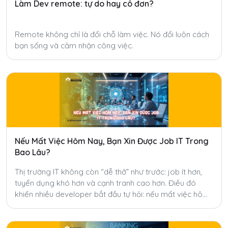
Làm Dev remote: tự do hay cô đơn?
Remote không chỉ là đổi chỗ làm việc. Nó đổi luôn cách
bạn sống và cảm nhận công việc.
Nếu Mất Việc Hôm Nay, Bạn Xin Được Job IT Trong
Bao Lâu?
Thị trường IT không còn “dễ thở” như trước: job ít hơn,
tuyển dụng khó hơn và cạnh tranh cao hơn. Điều đó
khiến nhiều developer bắt đầu tự hỏi: nếu mất việc hôm
nay, mình sẽ mất bao lâu để tìm được job mới?