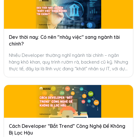
Dev thời nay: Có nên "nhảy việc" sang ngành tài
chính?
Nhiều Developer thường nghĩ ngành tài chính – ngân
hàng khô khan, quy trình rườm rà, backend cũ kỹ. Nhưng
thực tế, đây lại là lĩnh vực đang “khát” nhân sự IT, với dự
án lớn, đãi ngộ cao và nhiều cơ hội phát triển.
Cách Developer “Bắt Trend” Công Nghệ Để Không
Bị Lạc Hậu