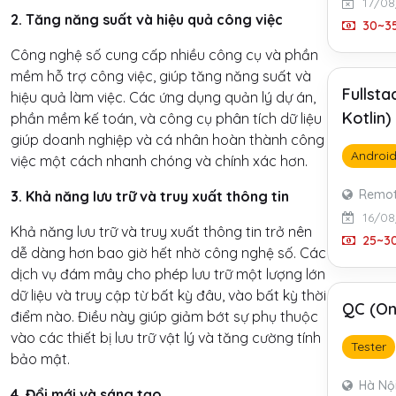
17/08
2. Tăng năng suất và hiệu quả công việc
30~35
Công nghệ số cung cấp nhiều công cụ và phần
mềm hỗ trợ công việc, giúp tăng năng suất và
Fullst
hiệu quả làm việc. Các ứng dụng quản lý dự án,
Kotlin
phần mềm kế toán, và công cụ phân tích dữ liệu
giúp doanh nghiệp và cá nhân hoàn thành công
Androi
việc một cách nhanh chóng và chính xác hơn.
Remo
3. Khả năng lưu trữ và truy xuất thông tin
16/08
Khả năng lưu trữ và truy xuất thông tin trở nên
25~30
dễ dàng hơn bao giờ hết nhờ công nghệ số. Các
dịch vụ đám mây cho phép lưu trữ một lượng lớn
dữ liệu và truy cập từ bất kỳ đâu, vào bất kỳ thời
QC (On
điểm nào. Điều này giúp giảm bớt sự phụ thuộc
vào các thiết bị lưu trữ vật lý và tăng cường tính
Tester
bảo mật.
Hà Nộ
4. Đổi mới và sáng tạo