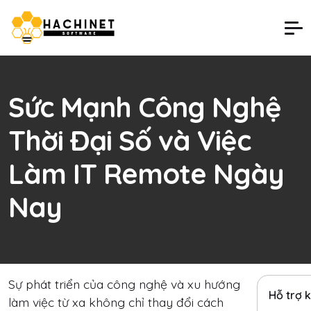
Sức Mạnh Công Nghệ
Thời Đại Số và Việc
Làm IT Remote Ngày
Nay
Sự phát triển của công nghệ và xu hướng
Hỗ trợ 
làm việc từ xa không chỉ thay đổi cách