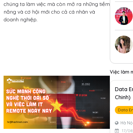
chúng ta làm việc mà còn mở ra những tiềm
năng và cơ hội mới cho cả cá nhân và
doanh nghiệp.
Việc làm 
Data E
Chinh)
Data En
Hà Nộ
17/08