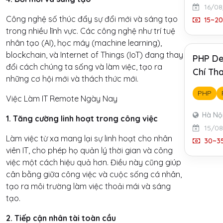
16/08
Công nghệ số thúc đẩy sự đổi mới và sáng tạo
15~20
trong nhiều lĩnh vực. Các công nghệ như trí tuệ
nhân tạo (AI), học máy (machine learning),
blockchain, và Internet of Things (IoT) đang thay
PHP De
đổi cách chúng ta sống và làm việc, tạo ra
Chí Tha
những cơ hội mới và thách thức mới.
PHP
Việc Làm IT Remote Ngày Nay
Hà Nộ
1. Tăng cường linh hoạt trong công việc
15/0
Làm việc từ xa mang lại sự linh hoạt cho nhân
30~35
viên IT, cho phép họ quản lý thời gian và công
việc một cách hiệu quả hơn. Điều này cũng giúp
cân bằng giữa công việc và cuộc sống cá nhân,
tạo ra môi trường làm việc thoải mái và sáng
tạo.
2. Tiếp cận nhân tài toàn cầu