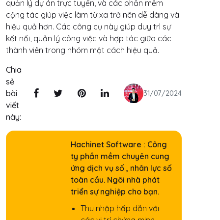
quản lý dự án trực tuyến, và các phần mềm
cộng tác giúp việc làm từ xa trở nên dễ dàng và
hiệu quả hơn. Các công cụ này giúp duy trì sự
kết nối, quản lý công việc và hợp tác giữa các
thành viên trong nhóm một cách hiệu quả.
Chia
sẻ
bài
31/07/2024
viết
này:
Hachinet Software : Công
ty phần mềm chuyên cung
ứng dịch vụ số , nhân lực số
toàn cầu. Ngôi nhà phát
triển sự nghiệp cho bạn.
Thu nhập hấp dẫn với