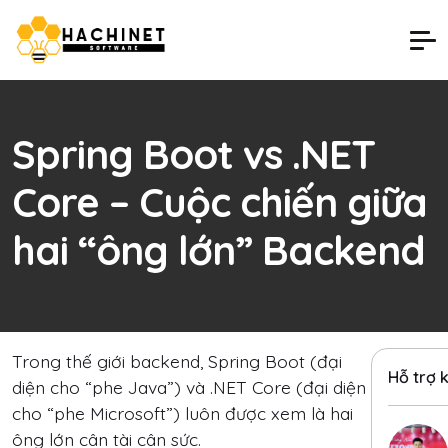
Spring Boot vs .NET
Core – Cuộc chiến giữa
hai “ông lớn” Backend
Trong thế giới backend, Spring Boot (đại
Hỗ trợ 
diện cho “phe Java”) và .NET Core (đại diện
cho “phe Microsoft”) luôn được xem là hai
ông lớn cân tài cân sức.