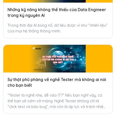
Những kỹ năng không thể thiếu của Data Engineer
trong kỷ nguyên AI
Trong thời đại AI bùng nổ, dữ liệu được ví như “nhiên liệu”
của mọi hệ thống thông minh.
Sự thật phũ phàng về nghề Tester mà không ai nói
cho bạn biết
“Tester là nghề nhẹ, dễ vào IT?” Nếu bạn nghĩ vậy, có
thể bạn sẽ sớm vỡ mộng. Nghề Tester không chỉ là
“click test và báo bug”, mà còn là áp lực và trách nhiệm
mà ít ai nói đến.