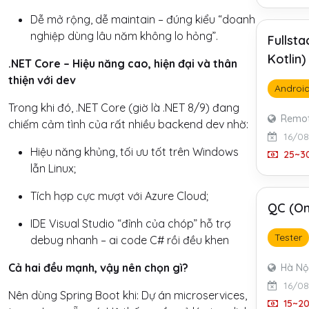
Dễ mở rộng, dễ maintain – đúng kiểu “doanh
nghiệp dùng lâu năm không lo hỏng”.
Fullst
Kotlin
.NET Core – Hiệu năng cao, hiện đại và thân
thiện với dev
Androi
Trong khi đó, .NET Core (giờ là .NET 8/9) đang
Remo
chiếm cảm tình của rất nhiều backend dev nhờ:
16/0
Hiệu năng khủng, tối ưu tốt trên Windows
25~30
lẫn Linux;
Tích hợp cực mượt với Azure Cloud;
QC (On
IDE Visual Studio “đỉnh của chóp” hỗ trợ
Tester
debug nhanh – ai code C# rồi đều khen
Cả hai đều mạnh, vậy nên chọn gì?
Hà Nộ
16/0
Nên dùng Spring Boot khi: Dự án microservices,
15~20