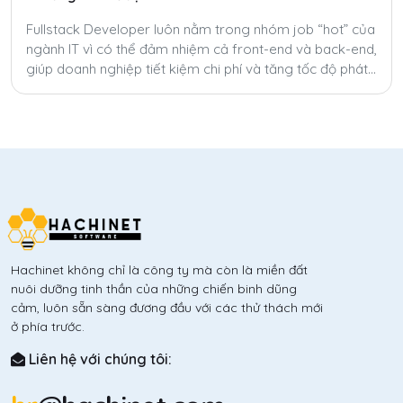
Fullstack Developer luôn nằm trong nhóm job “hot” của
ngành IT vì có thể đảm nhiệm cả front-end và back-end,
giúp doanh nghiệp tiết kiệm chi phí và tăng tốc độ phát
triển sản phẩm. Tuy nhiên, để trở thành fullstack thật sự
không hề dễ.
Hachinet không chỉ là công ty mà còn là miền đất
nuôi dưỡng tinh thần của những chiến binh dũng
cảm, luôn sẵn sàng đương đầu với các thử thách mới
ở phía trước.
Liên hệ với chúng tôi: