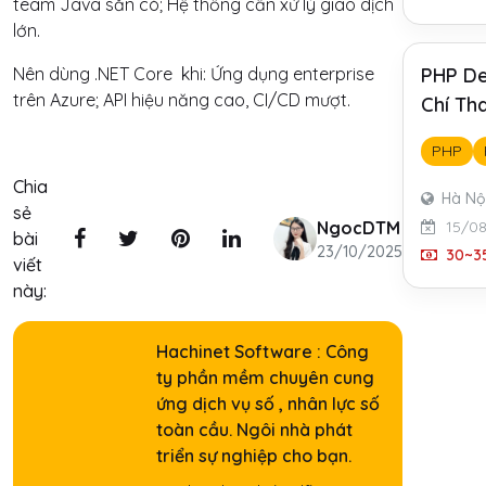
team Java sẵn có; Hệ thống cần xử lý giao dịch
lớn.
Nên dùng .NET Core khi: Ứng dụng enterprise
PHP De
trên Azure; API hiệu năng cao, CI/CD mượt.
Chí Th
PHP
Chia
Hà Nộ
sẻ
NgocDTM
15/0
bài
23/10/2025
30~35
viết
này:
Hachinet Software : Công
ty phần mềm chuyên cung
ứng dịch vụ số , nhân lực số
toàn cầu. Ngôi nhà phát
triển sự nghiệp cho bạn.