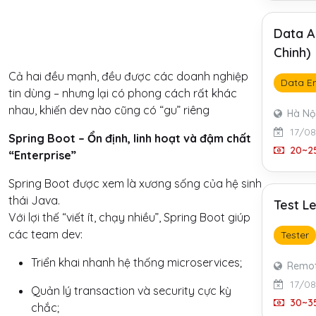
Data A
Chinh)
Cả hai đều mạnh, đều được các doanh nghiệp
Data E
tin dùng – nhưng lại có phong cách rất khác
nhau, khiến dev nào cũng có “gu” riêng
Hà Nộ
17/0
Spring Boot – Ổn định, linh hoạt và đậm chất
20~25
“Enterprise”
Spring Boot được xem là xương sống của hệ sinh
thái Java.
Test L
Với lợi thế “viết ít, chạy nhiều”, Spring Boot giúp
các team dev:
Tester
Triển khai nhanh hệ thống microservices;
Remo
17/0
Quản lý transaction và security cực kỳ
30~35
chắc;