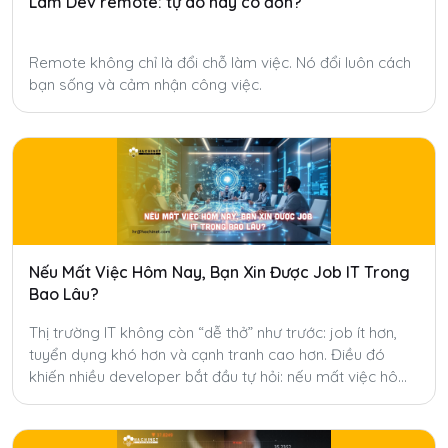
Làm Dev remote: tự do hay cô đơn?
Remote không chỉ là đổi chỗ làm việc. Nó đổi luôn cách
bạn sống và cảm nhận công việc.
Nếu Mất Việc Hôm Nay, Bạn Xin Được Job IT Trong
Bao Lâu?
Thị trường IT không còn “dễ thở” như trước: job ít hơn,
tuyển dụng khó hơn và cạnh tranh cao hơn. Điều đó
khiến nhiều developer bắt đầu tự hỏi: nếu mất việc hôm
nay, mình sẽ mất bao lâu để tìm được job mới?