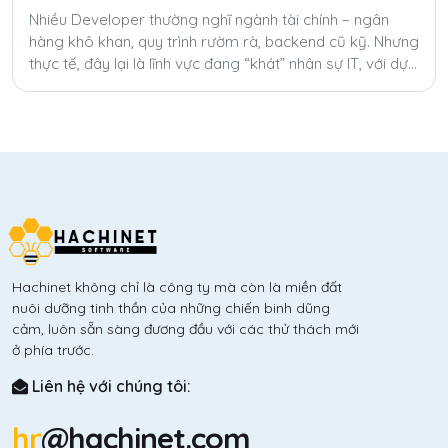
Nhiều Developer thường nghĩ ngành tài chính – ngân
hàng khô khan, quy trình rườm rà, backend cũ kỹ. Nhưng
thực tế, đây lại là lĩnh vực đang “khát” nhân sự IT, với dự
án lớn, đãi ngộ cao và nhiều cơ hội phát triển.
Hachinet không chỉ là công ty mà còn là miền đất
nuôi dưỡng tinh thần của những chiến binh dũng
cảm, luôn sẵn sàng đương đầu với các thử thách mới
ở phía trước.
Liên hệ với chúng tôi:
hr
@hachinet.com