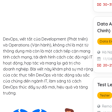
30~35
Data A
Chinh)
DevOps, viết tắt của Development (Phát triển)
Data E
và Operations (Vận hành), không chỉ là một từ
thông dụng mà còn là một cách tiếp cận mang
Hà Nộ
tính cách mạng, tái định hình cách các đội ngũ IT
17/0
hoạt động, hợp tác và mang lại giá trị cho
20~25
doanh nghiệp. Bài viết này khám phá sự mở rộng
của các thực tiễn DevOps và tác động sâu sắc
của chúng đến ngành IT, làm sáng tỏ cách
Test L
DevOps thúc đẩy sự đổi mới, hiệu quả và tăng
trưởng.
Tester
Remo