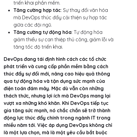
triển khai phần mềm.
Tăng cường hợp tác
: Sự thay đổi văn hóa
mà DevOps thúc đẩy cải thiện sự hợp tác
giữa các đội ngũ.
Tăng cường tự động hóa
: Tự động hóa
giảm thiểu sự can thiệp thủ công, giảm lỗi và
tăng tốc độ triển khai.
DevOps đang tái định hình cách các tổ chức
phát triển và cung cấp phần mềm bằng cách
thúc đẩy sự đổi mới, nâng cao hiệu quả thông
qua tự động hóa và tận dụng sức mạnh của
điện toán đám mây. Mặc dù vẫn còn những
thách thức, nhưng lợi ích mà DevOps mang lại
vượt xa những khó khăn. Khi DevOps tiếp tục
gia tăng sức mạnh, nó chắc chắn sẽ trở thành
động lực thúc đẩy chính trong ngành IT trong
nhiều năm tới. Việc áp dụng DevOps không chỉ
là một lựa chọn, mà là một yêu cầu bắt buộc