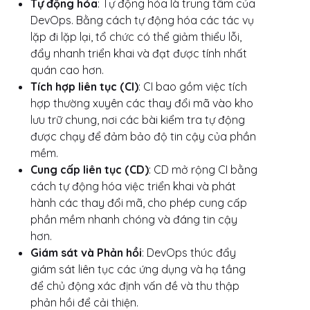
Tự động hóa
: Tự động hóa là trung tâm của
DevOps. Bằng cách tự động hóa các tác vụ
lặp đi lặp lại, tổ chức có thể giảm thiểu lỗi,
đẩy nhanh triển khai và đạt được tính nhất
quán cao hơn.
Tích hợp liên tục (CI)
: CI bao gồm việc tích
hợp thường xuyên các thay đổi mã vào kho
lưu trữ chung, nơi các bài kiểm tra tự động
được chạy để đảm bảo độ tin cậy của phần
mềm.
Cung cấp liên tục (CD)
: CD mở rộng CI bằng
cách tự động hóa việc triển khai và phát
hành các thay đổi mã, cho phép cung cấp
phần mềm nhanh chóng và đáng tin cậy
hơn.
Giám sát và Phản hồi
: DevOps thúc đẩy
giám sát liên tục các ứng dụng và hạ tầng
để chủ động xác định vấn đề và thu thập
phản hồi để cải thiện.