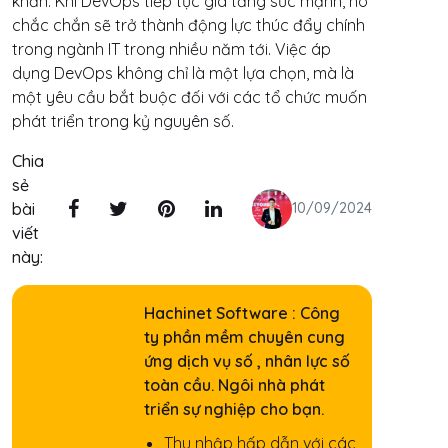
khăn. Khi DevOps tiếp tục gia tăng sức mạnh, nó
chắc chắn sẽ trở thành động lực thúc đẩy chính
trong ngành IT trong nhiều năm tới. Việc áp
dụng DevOps không chỉ là một lựa chọn, mà là
một yêu cầu bắt buộc đối với các tổ chức muốn
phát triển trong kỷ nguyên số.
Chia
sẻ
bài
10/09/2024
viết
này:
Hachinet Software : Công
ty phần mềm chuyên cung
ứng dịch vụ số , nhân lực số
toàn cầu. Ngôi nhà phát
triển sự nghiệp cho bạn.
Thu nhập hấp dẫn với các