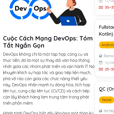
17/0
30~35
Fullst
Kotlin
Cuộc Cách Mạng DevOps: Tóm
Tắt Ngắn Gọn
Androi
DevOps không chỉ là một tập hợp công cụ và
Remo
thực tiễn; đó là một sự thay đổi văn hóa thống
16/0
nhất giữa các nhóm phát triển và vận hành IT. Nó
25~30
khuyến khích sự hợp tác và giao tiếp liền mạch,
phá vỡ rào cản giữa các chức năng thiết yếu
này. DevOps nhấn mạnh tự động hóa, tích hợp
QC (On
liên tục, cung cấp liên tục (CI/CD) và cách tiếp
cận lấy khách hàng làm trung tâm trong phát
Tester
triển phần mềm.
Hà Nộ
Hành trình DevOps bắt đầu khoảng một thập kỷ