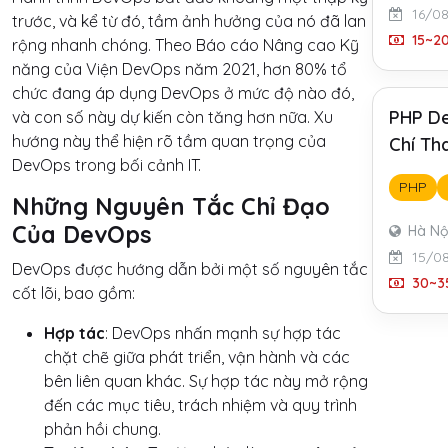
16/0
trước, và kể từ đó, tầm ảnh hưởng của nó đã lan
15~20
rộng nhanh chóng. Theo Báo cáo Nâng cao Kỹ
năng của Viện DevOps năm 2021, hơn 80% tổ
chức đang áp dụng DevOps ở mức độ nào đó,
PHP De
và con số này dự kiến còn tăng hơn nữa. Xu
hướng này thể hiện rõ tầm quan trọng của
Chí Th
DevOps trong bối cảnh IT.
PHP
Những Nguyên Tắc Chỉ Đạo
Của DevOps
Hà Nộ
15/0
DevOps được hướng dẫn bởi một số nguyên tắc
30~35
cốt lõi, bao gồm:
Hợp tác
: DevOps nhấn mạnh sự hợp tác
chặt chẽ giữa phát triển, vận hành và các
bên liên quan khác. Sự hợp tác này mở rộng
đến các mục tiêu, trách nhiệm và quy trình
phản hồi chung.