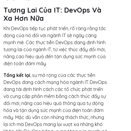
Tương Lai Của IT: DevOps Và
Xa Hơn Nữa
Khi DevOps tiếp tục phát triển, rõ ràng rằng tác
động của nó đối với ngành IT sẽ ngày càng
mạnh mẽ. Các thực tiễn DevOps đang định hình
tương lai của ngành IT, từ việc thúc đẩy đổi mới,
nâng cao hiệu quả đến tận dụng sức mạnh của
điện toán đám mây.
Tổng kết lại
, sự mở rộng của các thực tiễn
DevOps đang cách mạng hóa ngành IT. DevOps
đang tái định hình cách các tổ chức phát triển
và cung cấp phần mềm bằng cách thúc đẩy sự
đổi mới, nâng cao hiệu quả thông qua tự động
hóa và tận dụng sức mạnh của điện toán đám
mây. Mặc dù vẫn còn những thách thức, nhưng
lợi ích mà DevOps mang lại vượt xa những khó