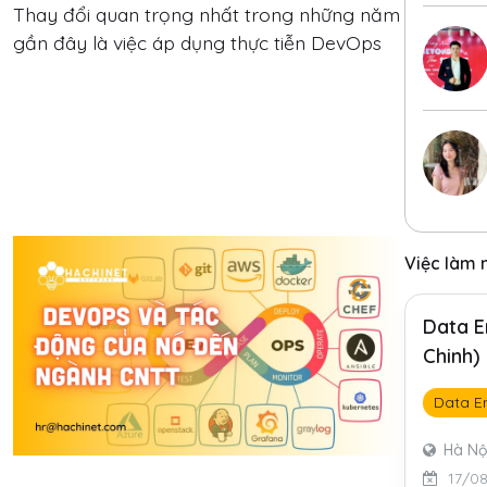
Thay đổi quan trọng nhất trong những năm
gần đây là việc áp dụng thực tiễn DevOps
Việc làm 
Data E
Chinh)
Data E
Hà Nộ
17/0