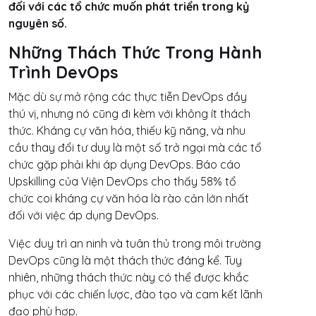
đối với các tổ chức muốn phát triển trong kỷ
nguyên số.
Những Thách Thức Trong Hành
Trình DevOps
Mặc dù sự mở rộng các thực tiễn DevOps đầy
thú vị, nhưng nó cũng đi kèm với không ít thách
thức. Kháng cự văn hóa, thiếu kỹ năng, và nhu
cầu thay đổi tư duy là một số trở ngại mà các tổ
chức gặp phải khi áp dụng DevOps. Báo cáo
Upskilling của Viện DevOps cho thấy 58% tổ
chức coi kháng cự văn hóa là rào cản lớn nhất
đối với việc áp dụng DevOps.
Việc duy trì an ninh và tuân thủ trong môi trường
DevOps cũng là một thách thức đáng kể. Tuy
nhiên, những thách thức này có thể được khắc
phục với các chiến lược, đào tạo và cam kết lãnh
đạo phù hợp.