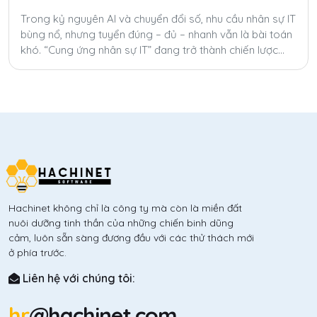
Trong kỷ nguyên AI và chuyển đổi số, nhu cầu nhân sự IT
bùng nổ, nhưng tuyển đúng – đủ – nhanh vẫn là bài toán
khó. “Cung ứng nhân sự IT” đang trở thành chiến lược
giúp doanh nghiệp tăng tốc, tiết kiệm chi phí và linh hoạt
hóa nguồn lực toàn cầu.
Hachinet không chỉ là công ty mà còn là miền đất
nuôi dưỡng tinh thần của những chiến binh dũng
cảm, luôn sẵn sàng đương đầu với các thử thách mới
ở phía trước.
Liên hệ với chúng tôi:
hr
@hachinet.com