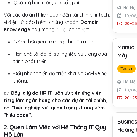
Quản lý hạn mức, lãi suất, phí.
Hà Nội
Với các dự án IT liên quan đến tài chính, fintech,
10/08
ví điện tử, bảo hiểm, chứng khoán,
Domain
20~25 
Knowledge
này mang lại lợi ích rõ rệt:
Giảm thời gian training chuyên môn.
Manual 
Hạn chế tối đa lỗi sai nghiệp vụ trong quá
Mã).
trình phát triển.
Tester
Đẩy nhanh tiến độ triển khai và Go-live hệ
thống.
Hà Nội
10/08
👉
Đây là lý do HR IT luôn ưu tiên ứng viên
20~25 
từng làm ngân hàng cho các dự án tài chính,
nơi "hiểu nghiệp vụ" quan trọng không kém
"hiểu code".
Busines
2. Quen Làm Việc với Hệ Thống IT Quy
Hoàng 
Mô Lớn