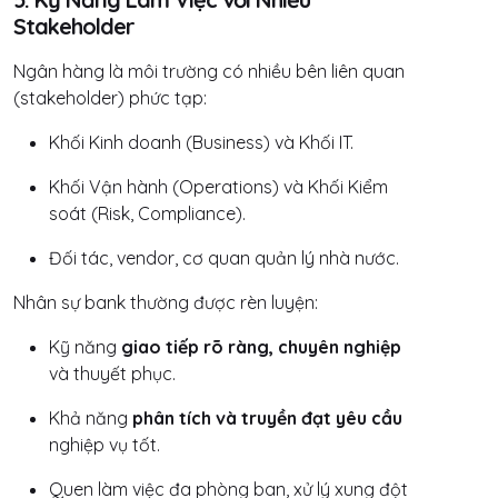
Stakeholder
Ngân hàng là môi trường có nhiều bên liên quan
(stakeholder) phức tạp:
Khối Kinh doanh (Business) và Khối IT.
Khối Vận hành (Operations) và Khối Kiểm
soát (Risk, Compliance).
Đối tác, vendor, cơ quan quản lý nhà nước.
Nhân sự bank thường được rèn luyện:
Kỹ năng
giao tiếp rõ ràng, chuyên nghiệp
và thuyết phục.
Khả năng
phân tích và truyền đạt yêu cầu
nghiệp vụ tốt.
Quen làm việc đa phòng ban, xử lý xung đột