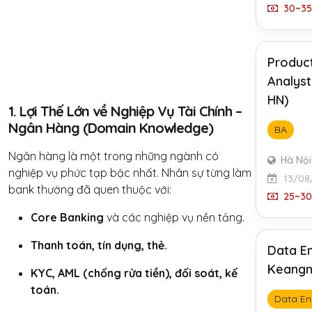
30~35 
Produc
Analyst
HN)
1. Lợi Thế Lớn về Nghiệp Vụ Tài Chính –
Ngân Hàng (Domain Knowledge)
BA
Ngân hàng là một trong những ngành có
Hà Nội
nghiệp vụ phức tạp bậc nhất. Nhân sự từng làm
13/08
bank thường đã quen thuộc với:
25~30 
Core Banking
và các nghiệp vụ nền tảng.
Thanh toán, tín dụng, thẻ.
Data En
Keangn
KYC, AML (chống rửa tiền), đối soát, kế
toán.
Data En