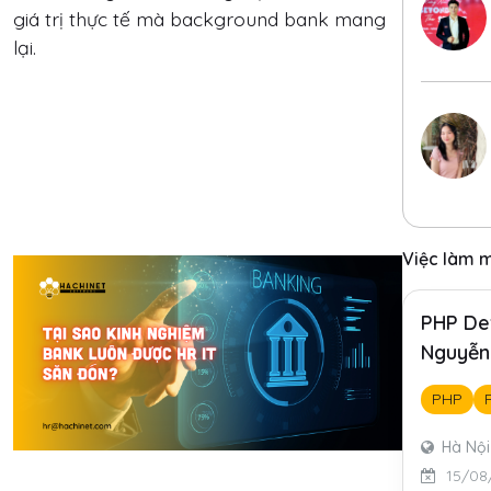
giá trị thực tế mà background bank mang
lại.
Việc làm 
PHP De
Nguyễn 
PHP
Hà Nội
15/08