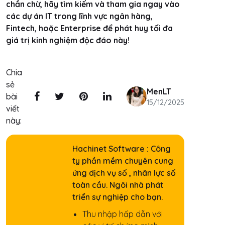
chần chừ, hãy tìm kiếm và tham gia ngay vào
các dự án IT trong lĩnh vực ngân hàng,
Fintech, hoặc Enterprise để phát huy tối đa
giá trị kinh nghiệm độc đáo này!
Chia
sẻ
MenLT
bài
15/12/2025
viết
này:
Hachinet Software : Công
ty phần mềm chuyên cung
ứng dịch vụ số , nhân lực số
toàn cầu. Ngôi nhà phát
triển sự nghiệp cho bạn.
Thu nhập hấp dẫn với