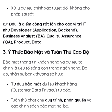
Xử lý dữ liệu chính xác tuyệt đối, không cho
phép sai sót.
👉
Đây là điểm cộng rất lớn cho các vị trí IT
như Developer (Application, Backend),
Business Analyst (BA), Quality Assurance
(QA), Product, Data.
3. Ý Thức Bảo Mật và Tuân Thủ Cao Độ
Bảo mật thông tin khách hàng và dữ liệu tài
chính là yếu tố sống còn trong ngân hàng. Do
đó, nhân sự bank thường sở hữu:
Tư duy bảo mật
dữ liệu khách hàng
(Customer Data Privacy) từ gốc.
Tuân thủ chặt chẽ
quy trình, phân quyền
và
các chính sách bảo mật nội bộ.