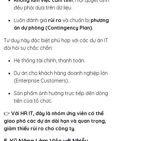
Không làm việc cảm tính
, mọi quyết định
đều phải dựa trên dữ liệu.
Luôn đánh giá
rủi ro
và chuẩn bị
phương
án dự phòng (Contingency Plan)
.
Tư duy này đặc biệt phù hợp với các dự án IT
đòi hỏi sự chắc chắn:
Hệ thống tài chính, thanh toán.
Dự án cho khách hàng doanh nghiệp lớn
(Enterprise Customers).
Sản phẩm ảnh hưởng trực tiếp đến dòng
tiền của tổ chức.
👉
Với HR IT, đây là nhóm ứng viên có thể
giao phó các dự án dài hạn và quan trọng,
giảm thiểu rủi ro cho công ty.
5. Kỹ Năng Làm Việc với Nhiều