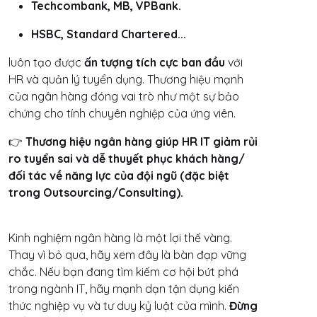
Techcombank, MB, VPBank.
HSBC, Standard Chartered...
luôn tạo được
ấn tượng tích cực ban đầu
với
HR và quản lý tuyển dụng. Thương hiệu mạnh
của ngân hàng đóng vai trò như một sự bảo
chứng cho tính chuyên nghiệp của ứng viên.
👉
Thương hiệu ngân hàng giúp HR IT giảm rủi
ro tuyển sai và dễ thuyết phục khách hàng/
đối tác về năng lực của đội ngũ (đặc biệt
trong Outsourcing/Consulting).
Kinh nghiệm ngân hàng là một lợi thế vàng.
Thay vì bỏ qua, hãy xem đây là bàn đạp vững
chắc. Nếu bạn đang tìm kiếm cơ hội bứt phá
trong ngành IT, hãy mạnh dạn tận dụng kiến
thức nghiệp vụ và tư duy kỷ luật của mình.
Đừng