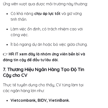
Ứng viên vượt qua được môi trường này thường:
Có khả năng
chịu áp lực tốt
và giữ vững
tinh thần.
Làm việc ổn định, có trách nhiệm cao với
công việc.
Ít bỏ ngang dự án hoặc bỏ việc giữa chừng.
👉
HR IT xem đây là nhóm ứng viên bền bỉ và
đáng tin cậy để đầu tư lâu dài.
7. Thương Hiệu Ngân Hàng Tạo Độ Tin
Cậy cho CV
Thực tế tuyển dụng cho thấy, CV từng làm tại
các ngân hàng lớn như:
Vietcombank, BIDV, VietinBank.