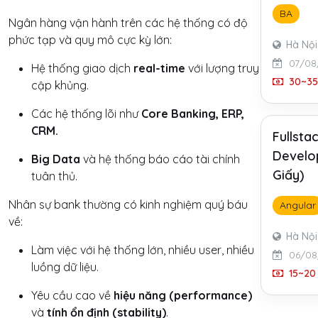
BA
Ngân hàng vận hành trên các hệ thống có độ
phức tạp và quy mô cực kỳ lớn:
Hà Nội
07/08
Hệ thống giao dịch
real-time
với lượng truy
30~35 
cập khủng.
Các hệ thống lõi như
Core Banking, ERP,
CRM.
Fullsta
Develo
Big Data
và hệ thống báo cáo tài chính
Giấy)
tuân thủ.
Nhân sự bank thường có kinh nghiệm quý báu
Angular
về:
Hà Nội
Làm việc với hệ thống lớn, nhiều user, nhiều
06/08
luồng dữ liệu.
15~20 
Yêu cầu cao về
hiệu năng (performance)
và
tính ổn định (stability)
.