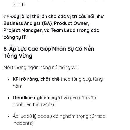
lợi ích.
👉
Đây là lợi thế lớn cho các vị trí cầu nối như
Business Analyst (BA), Product Owner,
Project Manager, và Team Lead trong các
công ty IT.
6. Áp Lực Cao Giúp Nhân Sự Có Nền
Tảng Vững
Môi trường ngân hàng nổi tiếng với:
KPI rõ ràng, chặt chẽ
theo từng quý, từng
năm.
Deadline nghiêm ngặt
và yêu cầu vận
hành liên tục (24/7).
Áp lực xử lý các sự cố nghiêm trọng (Critical
Incidents).