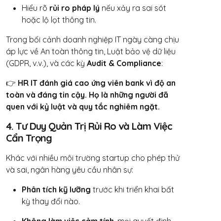
Hiểu rõ
rủi ro pháp lý
nếu xảy ra sai sót
hoặc lộ lọt thông tin.
Trong bối cảnh doanh nghiệp IT ngày càng chịu
áp lực về An toàn thông tin, Luật bảo vệ dữ liệu
(GDPR, v.v.), và các kỳ
Audit & Compliance
:
👉
HR IT đánh giá cao ứng viên bank vì độ an
toàn và đáng tin cậy. Họ là những người đã
quen với kỷ luật và quy tắc nghiêm ngặt.
4. Tư Duy Quản Trị Rủi Ro và Làm Việc
Cẩn Trọng
Khác với nhiều môi trường startup cho phép thử
và sai, ngân hàng yêu cầu nhân sự:
Phân tích kỹ lưỡng
trước khi triển khai bất
kỳ thay đổi nào.