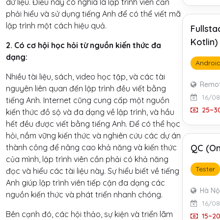
dữ liệu. Điều này có nghĩa là lập trình viên cần
phải hiểu và sử dụng tiếng Anh để có thể viết mã
lập trình một cách hiệu quả.
Fullst
Kotlin
2. Có cơ hội học hỏi từ nguồn kiến thức đa
dạng:
Androi
Nhiều tài liệu, sách, video học tập, và các tài
Remo
nguyên liên quan đến lập trình đều viết bằng
16/0
tiếng Anh. Internet cũng cung cấp một nguồn
25~30
kiến thức đồ sộ và đa dạng về lập trình, và hầu
hết đều được viết bằng tiếng Anh. Để có thể học
hỏi, nắm vững kiến thức và nghiên cứu các dự án
thành công để nâng cao khả năng và kiến thức
QC (On
của mình, lập trình viên cần phải có khả năng
Tester
đọc và hiểu các tài liệu này. Sự hiểu biết về tiếng
Anh giúp lập trình viên tiếp cận đa dạng các
Hà Nộ
nguồn kiến thức và phát triển nhanh chóng.
16/0
Bên cạnh đó, các hội thảo, sự kiện và triển lãm
15~20