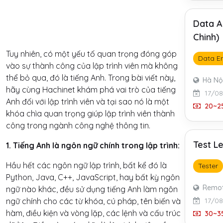
Data A
Chinh)
Tuy nhiên, có một yếu tố quan trọng đóng góp
Data E
vào sự thành công của lập trình viên mà không
thể bỏ qua, đó là tiếng Anh. Trong bài viết này,
Hà Nộ
hãy cùng Hachinet khám phá vai trò của tiếng
17/0
Anh đối với lập trình viên và tại sao nó là một
20~25
khóa chìa quan trọng giúp lập trình viên thành
công trong ngành công nghệ thông tin.
Test L
1. Tiếng Anh là ngôn ngữ chính trong lập trình:
Hầu hết các ngôn ngữ lập trình, bất kể đó là
Tester
Python, Java, C++, JavaScript, hay bất kỳ ngôn
Remo
ngữ nào khác, đều sử dụng tiếng Anh làm ngôn
17/0
ngữ chính cho các từ khóa, cú pháp, tên biến và
hàm, điều kiện và vòng lặp, các lệnh và cấu trúc
30~35