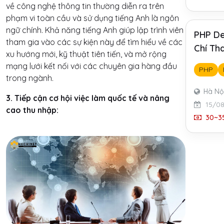
về công nghệ thông tin thường diễn ra trên
phạm vi toàn cầu và sử dụng tiếng Anh là ngôn
ngữ chính. Khả năng tiếng Anh giúp lập trình viên
PHP De
tham gia vào các sự kiện này để tìm hiểu về các
Chí Th
xu hướng mới, kỹ thuật tiên tiến, và mở rộng
mạng lưới kết nối với các chuyên gia hàng đầu
PHP
trong ngành.
Hà Nộ
3. Tiếp cận cơ hội việc làm quốc tế và nâng
15/0
cao thu nhập:
30~35