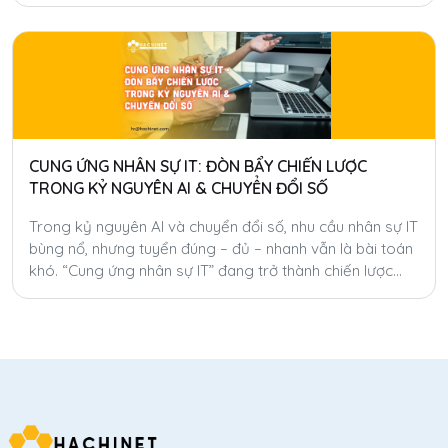
CUNG ỨNG NHÂN SỰ IT: ĐÒN BẨY CHIẾN LƯỢC
TRONG KỶ NGUYÊN AI & CHUYỂN ĐỔI SỐ
Trong kỷ nguyên AI và chuyển đổi số, nhu cầu nhân sự IT
bùng nổ, nhưng tuyển đúng – đủ – nhanh vẫn là bài toán
khó. “Cung ứng nhân sự IT” đang trở thành chiến lược
giúp doanh nghiệp tăng tốc, tiết kiệm chi phí và linh hoạt
hóa nguồn lực toàn cầu.