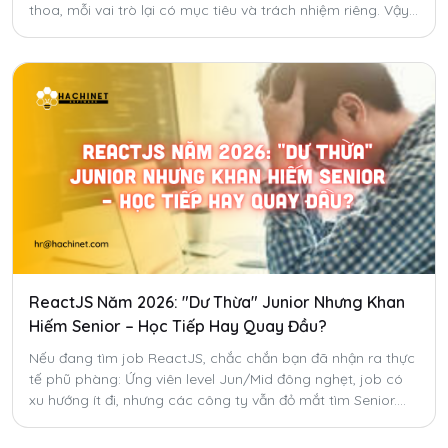
thoa, mỗi vai trò lại có mục tiêu và trách nhiệm riêng. Vậy
đâu là lựa chọn phù hợp với bạn?
ReactJS Năm 2026: "Dư Thừa" Junior Nhưng Khan
Hiếm Senior – Học Tiếp Hay Quay Đầu?
Nếu đang tìm job ReactJS, chắc chắn bạn đã nhận ra thực
tế phũ phàng: Ứng viên level Jun/Mid đông nghẹt, job có
xu hướng ít đi, nhưng các công ty vẫn đỏ mắt tìm Senior.
Có phải ReactJS đã hết thời? Bạn có nên "quay xe"?