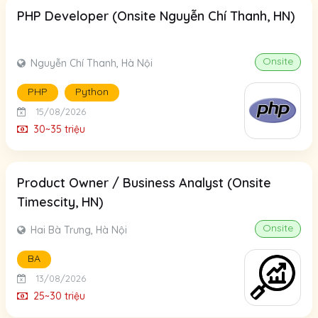
PHP Developer (Onsite Nguyễn Chí Thanh, HN)
Onsite
Nguyễn Chí Thanh, Hà Nội
PHP
Python
15/08/2026
30~35 triệu
Product Owner / Business Analyst (Onsite
Timescity, HN)
Onsite
Hai Bà Trưng, Hà Nội
BA
13/08/2026
25~30 triệu