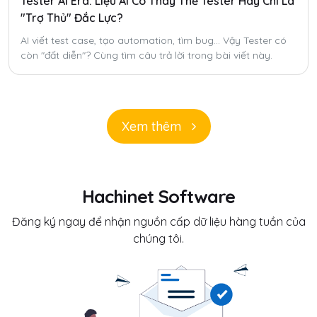
Tester AI Era: Liệu AI Có Thay Thế Tester Hay Chỉ Là
"Trợ Thủ" Đắc Lực?
AI viết test case, tạo automation, tìm bug... Vậy Tester có
còn "đất diễn"? Cùng tìm câu trả lời trong bài viết này.
Xem thêm
Hachinet Software
Đăng ký ngay để nhận nguồn cấp dữ liệu hàng tuần của
chúng tôi.