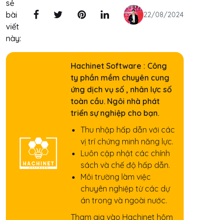
sẻ
bài
22/08/2024
viết
này:
Hachinet Software : Công
ty phần mềm chuyên cung
ứng dịch vụ số , nhân lực số
toàn cầu. Ngôi nhà phát
triển sự nghiệp cho bạn.
Thu nhập hấp dẫn với các
vị trí chứng minh năng lực.
Luôn cập nhật các chính
sách và chế độ hấp dẫn.
Môi trường làm việc
chuyên nghiệp từ các dự
án trong và ngoài nước.
Tham gia vào Hachinet hôm