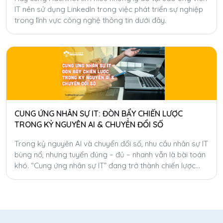
IT nên sử dụng LinkedIn trong việc phát triển sự nghiệp
trong lĩnh vực công nghệ thông tin dưới đây.
CUNG ỨNG NHÂN SỰ IT: ĐÒN BẨY CHIẾN LƯỢC
TRONG KỶ NGUYÊN AI & CHUYỂN ĐỔI SỐ
Trong kỷ nguyên AI và chuyển đổi số, nhu cầu nhân sự IT
bùng nổ, nhưng tuyển đúng – đủ – nhanh vẫn là bài toán
khó. “Cung ứng nhân sự IT” đang trở thành chiến lược
giúp doanh nghiệp tăng tốc, tiết kiệm chi phí và linh hoạt
hóa nguồn lực toàn cầu.