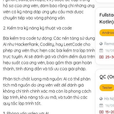
hồ sơ của ứng viên, đảm bảo rằng chỉ những ứng
viên có kỹ năng đáp ứng yêu cầu mới được
Fullst
chuyển tiếp vào vòng phỏng vấn.
Kotlin
2. Kiểm tra kỹ năng kỹ thuật và code
Androi
Bài kiểm tra code tự động: Các nền tảng sử dụng
Remo
AI như HackerRank, Codility, hay LeetCode cho
phép ứng viên thực hiện các bài kiểm tra lập trình
16/0
trực tuyến. AI sẽ đánh giá và chấm điểm dựa trên
25~3
hiệu suất của ứng viên, bao gồm thời gian hoàn
thành, tính đúng đắn và tối ưu của giải pháp.
QC (On
Phân tích chất lượng mã nguồn: AI có thể phân
tích mã nguồn do ứng viên viết để đánh giá
Tester
không chỉ tính chính xác mà còn là phong cách
lập trình, khả năng tối ưu mã, và tuân thủ các
Hà Nộ
quy tắc lập trình tốt.
16/0
15~20
3. Phỏng vấn video với AI