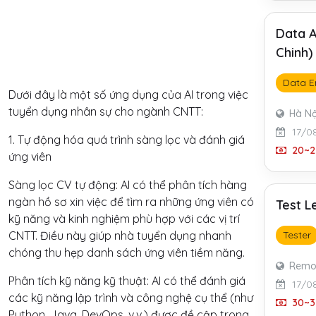
Data A
Chinh)
Data E
Dưới đây là một số ứng dụng của AI trong việc
tuyển dụng nhân sự cho ngành CNTT:
Hà Nộ
17/0
1. Tự động hóa quá trình sàng lọc và đánh giá
20~2
ứng viên
Sàng lọc CV tự động: AI có thể phân tích hàng
ngàn hồ sơ xin việc để tìm ra những ứng viên có
Test L
kỹ năng và kinh nghiệm phù hợp với các vị trí
CNTT. Điều này giúp nhà tuyển dụng nhanh
Tester
chóng thu hẹp danh sách ứng viên tiềm năng.
Remo
Phân tích kỹ năng kỹ thuật: AI có thể đánh giá
17/0
các kỹ năng lập trình và công nghệ cụ thể (như
30~3
Python, Java, DevOps, v.v.) được đề cập trong