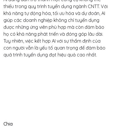
thiếu trong quy trình tuyển dụng ngành CNTT. Với
khả năng tự động hóa, tối ưu hóa và dự đoán, AI
giúp các doanh nghiệp không chỉ tuyển dụng
được những ứng viên phù hợp mà còn đảm bảo
họ có khả năng phát triển và đóng góp lâu dài.
Tuy nhiên, việc kết hợp AI với sự thẩm định của
con người vẫn là yếu tố quan trọng để đảm bảo
quá trình tuyển dụng đạt hiệu quả cao nhất.
Chia