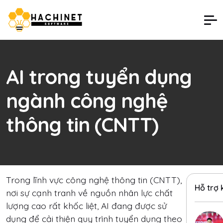
AI trong tuyển dụng
ngành công nghệ
thông tin (CNTT)
Trong lĩnh vực công nghệ thông tin (CNTT),
Hỗ trợ
nơi sự cạnh tranh về nguồn nhân lực chất
lượng cao rất khốc liệt, AI đang được sử
dụng để cải thiện quy trình tuyển dụng theo