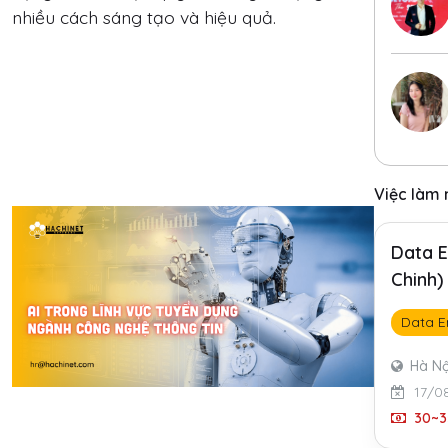
nhiều cách sáng tạo và hiệu quả.
Việc làm
Data E
Chinh)
Data E
Hà Nộ
17/0
30~3