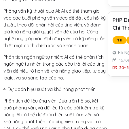
Phỏng vấn kỹ thuật qua AI: AI có thể tham gia
vào các buổi phỏng vấn video để đặt câu hỏi kỹ
PHP De
thuật, theo dõi phản hồi của ứng viên, và đánh
Chí Th
giá khả năng giải quyết vấn đề của họ. Công
nghệ này giúp xác định ứng viên có kỹ năng cần
PHP
thiết một cách chính xác và khách quan.
Hà Nộ
Phân tích ngôn ngữ tự nhiên: AI có thể phân tích
15/0
ngôn ngữ tự nhiên trong các câu trả lời của ứng
30~3
viên để hiểu rõ hơn về khả năng giao tiếp, tư duy
logic, và sự sáng tạo của họ.
4. Dự đoán hiệu suất và khả năng phát triển
Phân tích dữ liệu ứng viên: Dựa trên hồ sơ, kết
quả phỏng vấn, và dữ liệu từ các bài kiểm tra kỹ
năng, AI có thể dự đoán hiệu suất làm việc và
khả năng phát triển của ứng viên trong vai trò
CNTT cụ thể. Điều này giúp nhà tuyển dụng chọn