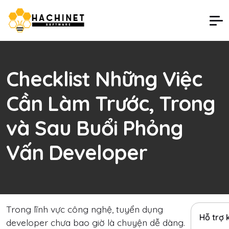
Checklist Những Việc
Cần Làm Trước, Trong
và Sau Buổi Phỏng
Vấn Developer
Trong lĩnh vực công nghệ, tuyển dụng
Hỗ trợ
developer chưa bao giờ là chuyện dễ dàng.