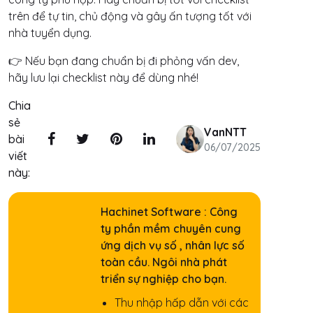
trên để tự tin, chủ động và gây ấn tượng tốt với
nhà tuyển dụng.
👉 Nếu bạn đang chuẩn bị đi phỏng vấn dev,
hãy lưu lại checklist này để dùng nhé!
Chia
sẻ
VanNTT
bài
06/07/2025
viết
này:
Hachinet Software : Công
ty phần mềm chuyên cung
ứng dịch vụ số , nhân lực số
toàn cầu. Ngôi nhà phát
triển sự nghiệp cho bạn.
Thu nhập hấp dẫn với các