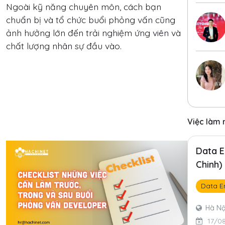
Ngoài kỹ năng chuyên môn, cách bạn
chuẩn bị và tổ chức buổi phỏng vấn cũng
ảnh hưởng lớn đến trải nghiệm ứng viên và
chất lượng nhân sự đầu vào.
Việc làm 
Data E
Chinh)
Data E
Hà Nộ
17/0