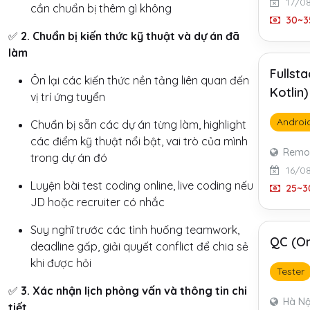
17/0
cần chuẩn bị thêm gì không
30~35
✅
2. Chuẩn bị kiến thức kỹ thuật và dự án đã
làm
Fullst
Ôn lại các kiến thức nền tảng liên quan đến
Kotlin
vị trí ứng tuyển
Androi
Chuẩn bị sẵn các dự án từng làm, highlight
các điểm kỹ thuật nổi bật, vai trò của mình
Remo
trong dự án đó
16/0
Luyện bài test coding online, live coding nếu
25~30
JD hoặc recruiter có nhắc
Suy nghĩ trước các tình huống teamwork,
QC (On
deadline gấp, giải quyết conflict để chia sẻ
khi được hỏi
Tester
✅
3. Xác nhận lịch phỏng vấn và thông tin chi
Hà Nộ
tiết