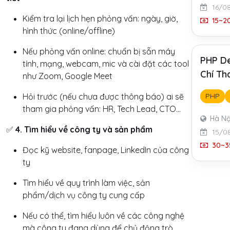
16/0
Kiểm tra lại lịch hẹn phỏng vấn: ngày, giờ,
15~20
hình thức (online/offline)
Nếu phỏng vấn online: chuẩn bị sẵn máy
PHP De
tính, mạng, webcam, mic và cài đặt các tool
Chí Th
như Zoom, Google Meet
Hỏi trước (nếu chưa được thông báo) ai sẽ
PHP
tham gia phỏng vấn: HR, Tech Lead, CTO...
Hà Nộ
✅
4. Tìm hiểu về công ty và sản phẩm
15/0
30~35
Đọc kỹ website, fanpage, LinkedIn của công
ty
Tìm hiểu về quy trình làm việc, sản
phẩm/dịch vụ công ty cung cấp
Nếu có thể, tìm hiểu luôn về các công nghệ
mà công ty đang dùng để chủ động trò