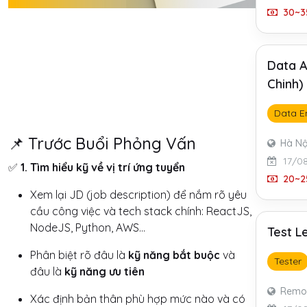
30~35
Data A
Chinh)
Data E
📌 Trước Buổi Phỏng Vấn
Hà Nộ
17/0
✅
1. Tìm hiểu kỹ về vị trí ứng tuyển
20~25
Xem lại JD (job description) để nắm rõ yêu
cầu công việc và tech stack chính: ReactJS,
NodeJS, Python, AWS...
Test L
Phân biệt rõ đâu là
kỹ năng bắt buộc
và
Tester
đâu là
kỹ năng ưu tiên
Remo
Xác định bản thân phù hợp mức nào và có