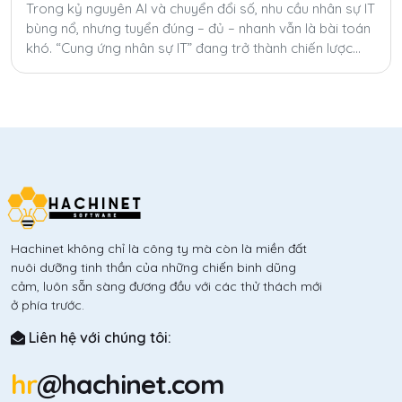
Trong kỷ nguyên AI và chuyển đổi số, nhu cầu nhân sự IT
bùng nổ, nhưng tuyển đúng – đủ – nhanh vẫn là bài toán
khó. “Cung ứng nhân sự IT” đang trở thành chiến lược
giúp doanh nghiệp tăng tốc, tiết kiệm chi phí và linh hoạt
hóa nguồn lực toàn cầu.
Hachinet không chỉ là công ty mà còn là miền đất
nuôi dưỡng tinh thần của những chiến binh dũng
cảm, luôn sẵn sàng đương đầu với các thử thách mới
ở phía trước.
Liên hệ với chúng tôi:
hr
@hachinet.com