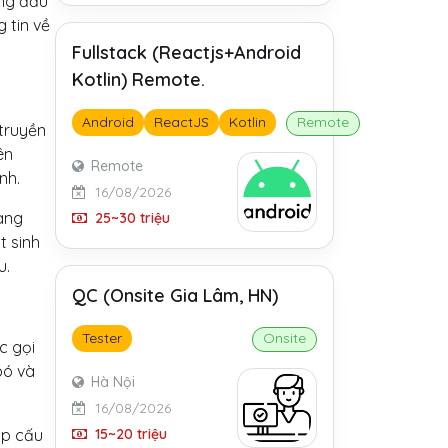
àng đầu
 tin về
Fullstack (Reactjs+Android
Kotlin) Remote.
Android
ReactJS
Kotlin
Remote
 truyền
ên
Remote
nh.
16/08/2026
hàng
25~30 triệu
t sinh
u.
QC (Onsite Gia Lâm, HN)
Tester
Onsite
c gọi
bó và
Hà Nội
16/08/2026
15~20 triệu
ấp cấu