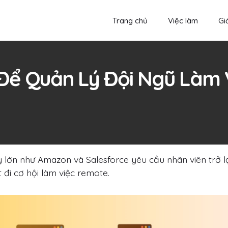
Trang chủ
Việc làm
Giớ
Để Quản Lý Đội Ngũ Làm 
lớn như Amazon và Salesforce yêu cầu nhân viên trở l
 đi cơ hội làm việc remote.