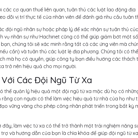
các cơ quan thuế liên quan, tuân thủ các luật lao động địa
eo dõi vị trí thực tế của nhân viên để đánh giá nhu cầu tuân t
các đội ngũ nhân sự hoặc pháp lý để xác nhận sự tuân thủ củ
ịch vụ nhân sự như Hachinet cũng có thể giúp giảm bớt một s
 bạn, chúng tôi sẽ xác minh rằng tất cả các ứng viên mà chún
nếu cần) và tuân thủ các luật lệ địa phương. Chúng tôi có th
 ích mà họ có quyền, giúp công ty bạn điều hướng các thách 
xa trở nên hiệu quả cho mọi người.
 Với Các Đội Ngũ Từ Xa
có thể quản lý hiệu quả một đội ngũ từ xa mặc dù họ có nhữn
rằng con người có thể làm việc hiệu quả từ nhà của họ như 
đạo vững vàng cho phép công nhân phát triển trong bất kỳ 
 đây, làm việc từ xa có thể trở thành một trải nghiệm năng s
ỗ trợ và hướng dẫn của bạn là chìa khóa để giúp đội ngũ từ x