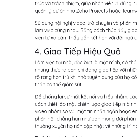
trúc và trách nhiệm, giúp nhân viên đi đúng
quản lý dự án như Zoho Projects hoặc Teamwo
Sử dụng hội nghị video, trò chuyện và phần
làm việc cùng nhau. Bằng cách thúc đẩy giao
viên từ xa cảm thấy gắn kết hơn với đội ngũ 
4. Giao Tiếp Hiệu Quả
Làm việc tại nhà, đặc biệt là một mình, có t
nhưng thực ra bạn chỉ đang giao tiếp với nhữn
rõ ràng hơn trừ khi nhà tuyển dụng của họ c
thần có thể giảm sút.
Để chống lại sự mất kết nối và hiểu nhầm, cá
cách thiết lập một chiến lược giao tiếp mà n
video nhóm so với một tin nhắn ngắn hoặc ema
phản hồi, chẳng hạn như bạn mong đợi phản h
thường xuyên họ nên cập nhật về những trì h