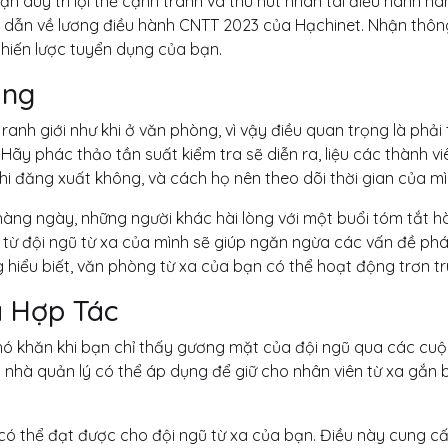
n duy trì lợi thế cạnh tranh và thu hút nhân tài điều hành h
dẫn về lương điều hành CNTT 2023 của Hạchinet. Nhận thông
hiến lược tuyển dụng của bạn.
àng
anh giới như khi ở văn phòng, vì vậy điều quan trọng là phải
ãy phác thảo tần suất kiểm tra sẽ diễn ra, liệu các thành vi
i đăng xuất không, và cách họ nên theo dõi thời gian của mì
 hàng ngày, những người khác hài lòng với một buổi tóm tắt 
 từ đội ngũ từ xa của mình sẽ giúp ngăn ngừa các vấn đề phá
g hiểu biết, văn phòng từ xa của bạn có thể hoạt động trơn tr
à Hợp Tác
hó khăn khi bạn chỉ thấy gương mặt của đội ngũ qua các cuộ
c nhà quản lý có thể áp dụng để giữ cho nhân viên từ xa gắn 
 có thể đạt được cho đội ngũ từ xa của bạn. Điều này cung c