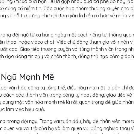
 đội ngũ từ xa của bạn. Dù là gặp nhau qua cà phê ảo hay lập
i sẽ củng cố niềm tin. Các cuộc họp nhóm thường xuyên cho 
ng và hỗ trợ, cũng như chỉ đơn giản là hiểu rõ hơn về nhân vi
trong đội ngũ từ xa hàng ngày một cách riêng tư, thông qua 
ện thoại hoặc video chat. Việc chủ động tham gia với nhân v
suất cao. Giao tiếp thường xuyên với từng thành viên trong n
nh đạo đáng tin cậy và chân thành, đồng thời tạo cảm giác 
i Ngũ Mạnh Mẽ
ởi văn hóa công ty tổng thể, điều này như một la bàn chỉ đ
 cách các thành viên trong công ty hoạt động, giao tiếp và
 Xây dựng một văn hóa mạnh mẽ là rất quan trọng để giúp nhân 
ực làm việc hiệu quả.
mới trong đội ngũ. Trong vài tuần đầu, hãy để nhân viên mới 
m quen với vai trò của họ và làm quen với đồng nghiệp thay vì