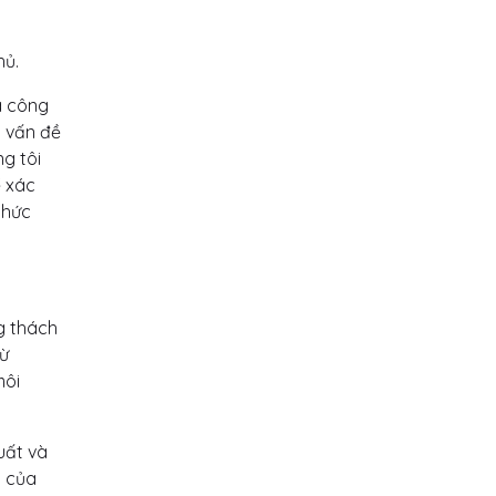
hủ.
a công
ố vấn đề
g tôi
ể xác
thức
g thách
từ
môi
uất và
a của