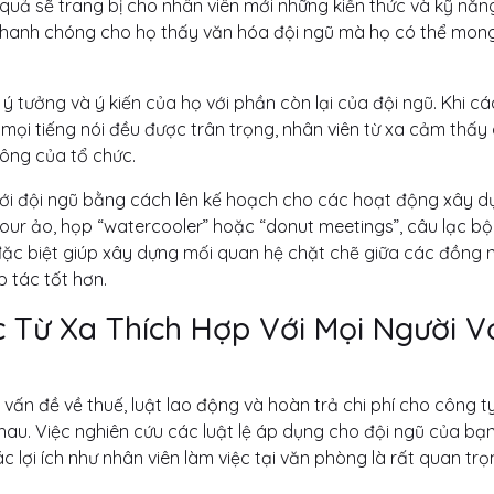
quả sẽ trang bị cho nhân viên mới những kiến thức và kỹ năn
 nhanh chóng cho họ thấy văn hóa đội ngũ mà họ có thể mon
ý tưởng và ý kiến của họ với phần còn lại của đội ngũ. Khi c
mọi tiếng nói đều được trân trọng, nhân viên từ xa cảm thấy
ông của tổ chức.
 với đội ngũ bằng cách lên kế hoạch cho các hoạt động xây d
our ảo, họp “watercooler” hoặc “donut meetings”, câu lạc bộ
 đặc biệt giúp xây dựng mối quan hệ chặt chẽ giữa các đồng 
p tác tốt hơn.
c Từ Xa Thích Hợp Với Mọi Người V
vấn đề về thuế, luật lao động và hoàn trả chi phí cho công ty
hau. Việc nghiên cứu các luật lệ áp dụng cho đội ngũ của bạ
 lợi ích như nhân viên làm việc tại văn phòng là rất quan tr