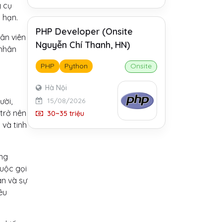
g cụ
 hạn.
PHP Developer (Onsite
ân viên
Nguyễn Chí Thanh, HN)
 nhân
PHP
Python
Onsite
Hà Nội
15/08/2026
ười,
 trở nên
30~35 triệu
 và tinh
ằng
cuộc gọi
an và sự
êu