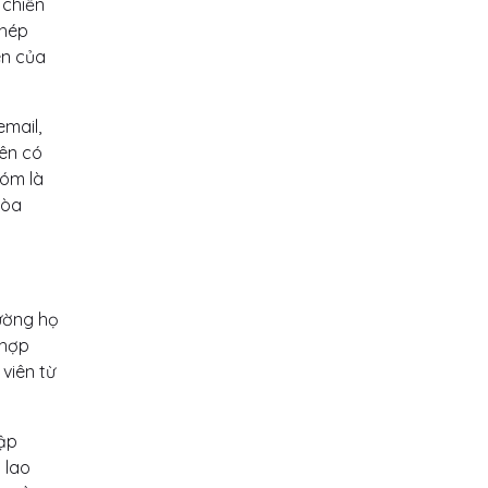
 chiến
phép
ên của
email,
iên có
hóm là
hòa
ường họ
 hợp
viên từ
tập
 lao