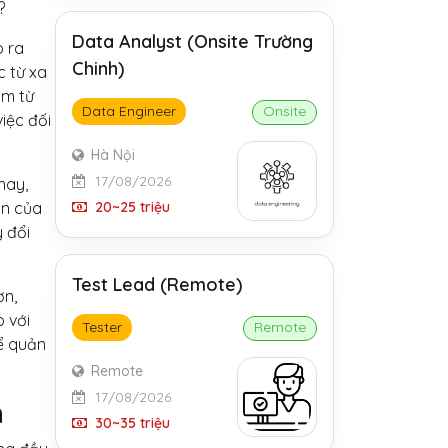
?
Data Analyst (Onsite Trường
o ra
Chinh)
c từ xa
àm từ
Data Engineer
Onsite
iệc đối
Hà Nội
17/08/2026
nay,
20~25 triệu
ần của
 đổi
Test Lead (Remote)
ơn,
 với
Tester
Remote
để quản
Remote
17/08/2026
h
30~35 triệu