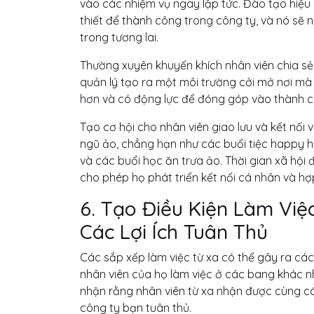
vào các nhiệm vụ ngay lập tức. Đào tạo hiệu 
thiết để thành công trong công ty, và nó sẽ
trong tương lai.
Thường xuyên khuyến khích nhân viên chia sẻ 
quản lý tạo ra một môi trường cởi mở nơi mà 
hơn và có động lực để đóng góp vào thành c
Tạo cơ hội cho nhân viên giao lưu và kết nối
ngũ ảo, chẳng hạn như các buổi tiệc happy h
và các buổi học ăn trưa ảo. Thời gian xã hội
cho phép họ phát triển kết nối cá nhân và hợ
6. Tạo Điều Kiện Làm Việ
Các Lợi Ích Tuân Thủ
Các sắp xếp làm việc từ xa có thể gây ra các 
nhân viên của họ làm việc ở các bang khác n
nhận rằng nhân viên từ xa nhận được cùng các
công ty bạn tuân thủ.