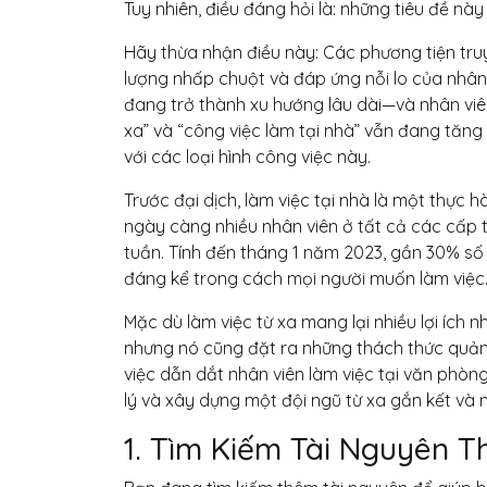
Tuy nhiên, điều đáng hỏi là: những tiêu đề n
Hãy thừa nhận điều này: Các phương tiện tru
lượng nhấp chuột và đáp ứng nỗi lo của nhân v
đang trở thành xu hướng lâu dài—và nhân viên
xa” và “công việc làm tại nhà” vẫn đang tăng
với các loại hình công việc này.
Trước đại dịch, làm việc tại nhà là một thực 
ngày càng nhiều nhân viên ở tất cả các cấp 
tuần. Tính đến tháng 1 năm 2023, gần 30% số 
đáng kể trong cách mọi người muốn làm việc
Mặc dù làm việc từ xa mang lại nhiều lợi ích 
nhưng nó cũng đặt ra những thách thức quản 
việc dẫn dắt nhân viên làm việc tại văn phòn
lý và xây dựng một đội ngũ từ xa gắn kết và 
1. Tìm Kiếm Tài Nguyên T