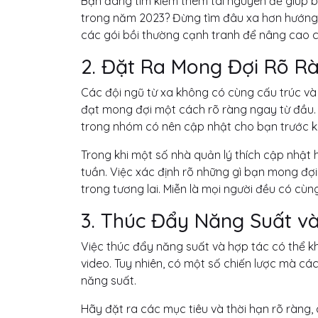
Bạn đang tìm kiếm thêm tài nguyên để giúp bạ
trong năm 2023? Đừng tìm đâu xa hơn hướng 
các gói bồi thường cạnh tranh để nâng cao c
2. Đặt Ra Mong Đợi Rõ R
Các đội ngũ từ xa không có cùng cấu trúc và r
đạt mong đợi một cách rõ ràng ngay từ đầu. H
trong nhóm có nên cập nhật cho bạn trước kh
Trong khi một số nhà quản lý thích cập nhật
tuần. Việc xác định rõ những gì bạn mong đợi
trong tương lai. Miễn là mọi người đều có cùn
3. Thúc Đẩy Năng Suất v
Việc thúc đẩy năng suất và hợp tác có thể k
video. Tuy nhiên, có một số chiến lược mà cá
năng suất.
Hãy đặt ra các mục tiêu và thời hạn rõ ràng,