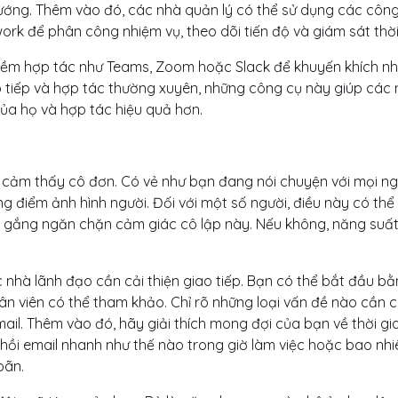
 hướng. Thêm vào đó, các nhà quản lý có thể sử dụng các côn
rk để phân công nhiệm vụ, theo dõi tiến độ và giám sát thời
 mềm hợp tác như Teams, Zoom hoặc Slack để khuyến khích nh
 tiếp và hợp tác thường xuyên, những công cụ này giúp các
của họ và hợp tác hiệu quả hơn.
hể cảm thấy cô đơn. Có vẻ như bạn đang nói chuyện với mọi ng
g điểm ảnh hình người. Đối với một số người, điều này có thể
ố gắng ngăn chặn cảm giác cô lập này. Nếu không, năng suất
c nhà lãnh đạo cần cải thiện giao tiếp. Bạn có thể bắt đầu b
hân viên có thể tham khảo. Chỉ rõ những loại vấn đề nào cần 
il. Thêm vào đó, hãy giải thích mong đợi của bạn về thời gi
ồi email nhanh như thế nào trong giờ làm việc hoặc bao nhi
oãn.