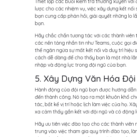
Thiết lập các buổi kiểm tra thường xuyên với
lược cho các nhiệm vụ, việc xây dựng kết nố
bạn cung cấp phản hồi, giải quyết những lo lắ
bạn.
Hãy chắc chắn tương tác với các thành viên 
các nền tảng nhắn tin như Teams, cuộc gọi đi
thể ngăn ngừa sự mất kết nối và duy trì hiệu 
cách dễ dàng để cho thấy bạn là một nhà lã
nhập và động lực trong đội ngũ của bạn.
5. Xây Dựng Văn Hóa Độ
Hành động của đội ngũ bạn được hướng dẫn b
đến thành công. Nó tạo ra một khuôn khổ cho
tác, bất kể vị trí hoặc lịch làm việc của họ.
xa cảm thấy gắn kết với đội ngũ và có động l
Hãy ưu tiên việc đào tạo cho các thành viên 
trung vào việc tham gia quy trình đào tạo, là