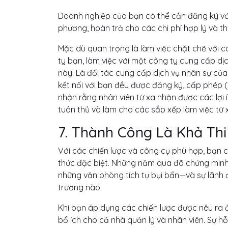
Doanh nghiệp của bạn có thể cần đăng ký với 
phương, hoàn trả cho các chi phí hợp lý và th
Mặc dù quan trọng là làm việc chặt chẽ với 
ty bạn, làm việc với một công ty cung cấp d
này. Là đối tác cung cấp dịch vụ nhân sự của
kết nối với bạn đều được đăng ký, cấp phép (
nhận rằng nhân viên từ xa nhận được các lợi
tuân thủ và làm cho các sắp xếp làm việc từ 
7. Thành Công Là Khả Thi
Với các chiến lược và công cụ phù hợp, bạn 
thức đặc biệt. Những năm qua đã chứng minh 
những văn phòng tích tụ bụi bẩn—và sự lãnh 
trường nào.
Khi bạn áp dụng các chiến lược được nêu ra ở
bổ ích cho cả nhà quản lý và nhân viên. Sự h