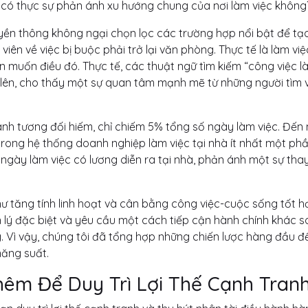
ày có thực sự phản ánh xu hướng chung của nơi làm việc không
yền thông không ngại chọn lọc các trường hợp nổi bật để tạ
iên về việc bị buộc phải trở lại văn phòng. Thực tế là làm việ
 muốn điều đó. Thực tế, các thuật ngữ tìm kiếm “công việc l
 lên, cho thấy một sự quan tâm mạnh mẽ từ những người tìm v
hành tương đối hiếm, chỉ chiếm 5% tổng số ngày làm việc. Đến 
trong hệ thống doanh nghiệp làm việc tại nhà ít nhất một ph
ngày làm việc có lương diễn ra tại nhà, phản ánh một sự thay
.
như tăng tính linh hoạt và cân bằng công việc-cuộc sống tốt h
lý đặc biệt và yêu cầu một cách tiếp cận hành chính khác so
g. Vì vậy, chúng tôi đã tổng hợp những chiến lược hàng đầu 
năng suất.
hêm Để Duy Trì Lợi Thế Cạnh Tran