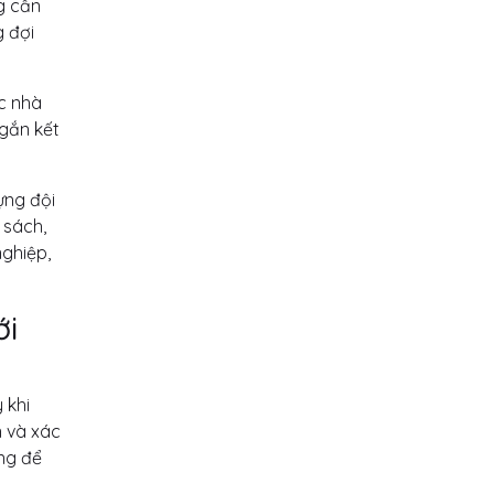
g cần
g đợi
ác nhà
 gắn kết
ựng đội
 sách,
nghiệp,
ới
 khi
n và xác
ọng để