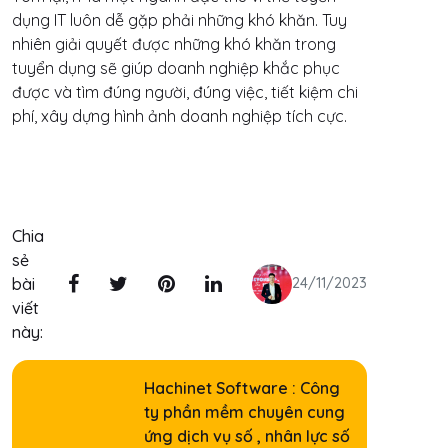
dụng IT luôn dễ gặp phải những khó khăn. Tuy
nhiên giải quyết được những khó khăn trong
tuyển dụng sẽ giúp doanh nghiệp khắc phục
được và tìm đúng người, đúng việc, tiết kiệm chi
phí, xây dựng hình ảnh doanh nghiệp tích cực.
Chia
sẻ
bài
24/11/2023
viết
này:
Hachinet Software : Công
ty phần mềm chuyên cung
ứng dịch vụ số , nhân lực số