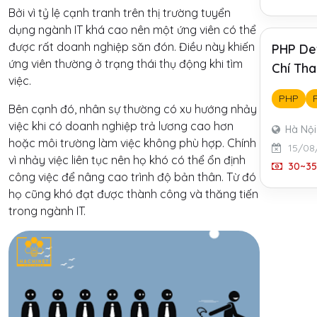
Bởi vì tỷ lệ cạnh tranh trên thị trường tuyển
dụng ngành IT khá cao nên một ứng viên có thể
được rất doanh nghiệp săn đón. Điều này khiến
PHP De
ứng viên thường ở trạng thái thụ động khi tìm
Chí Tha
việc.
PHP
Bên cạnh đó, nhân sự thường có xu hướng nhảy
việc khi có doanh nghiệp trả lương cao hơn
Hà Nội
hoặc môi trường làm việc không phù hợp. Chính
15/08
vì nhảy việc liên tục nên họ khó có thể ổn định
30~35 
công việc để nâng cao trình độ bản thân. Từ đó
họ cũng khó đạt được thành công và thăng tiến
trong ngành IT.