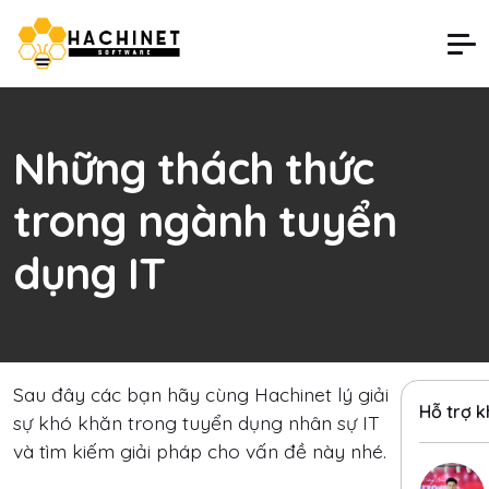
Những thách thức
trong ngành tuyển
dụng IT
Sau đây các bạn hãy cùng Hachinet lý giải
Hỗ trợ 
sự khó khăn trong tuyển dụng nhân sự IT
và tìm kiếm giải pháp cho vấn đề này nhé.