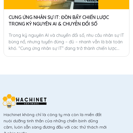
CUNG ỨNG NHÂN SỰ IT: ĐÒN BẨY CHIẾN LƯỢC
TRONG KỶ NGUYÊN AI & CHUYỂN ĐỔI SỐ
Trong kỷ nguyên AI và chuyển đổi số, nhu cầu nhân sự IT
bùng nổ, nhưng tuyển đúng – đủ – nhanh vẫn là bài toán
khó. “Cung ứng nhân sự IT” đang trở thành chiến lược
giúp doanh nghiệp tăng tốc, tiết kiệm chi phí và linh hoạt
hóa nguồn lực toàn cầu.
Hachinet không chỉ là công ty mà còn là miền đất
nuôi dưỡng tinh thần của những chiến binh dũng
cảm, luôn sẵn sàng đương đầu với các thử thách mới