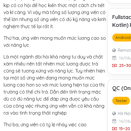
kịp có cơ hội để học kiến thức một cách chi tiết
và kĩ càng. Vì vậy mà tổng số lượng ứng viên có
Fullsta
thể lớn nhưng số ứng viên có đủ kỹ năng và kinh
Kotlin)
nghiệm thực tế lại rất ít.
Android
Thứ hai, ứng viên mong muốn mức lương cao so
với năng lực
Remot
Là một ngành đòi hỏi khả năng tư duy và chất
16/08
xám nhiều nên tất nhiên mức lương được trả
25~30 
cũng sẽ tương xứng với năng lực. Tuy nhiên hiện
tại một số ứng viên đang mong muốn mức
lương cao hơn so với mức lương hiện tại của thị
QC (Ons
trường có thể chi trả. Dẫn đến tình trạng mặc
dù có đủ năng lực để đáp ứng được yêu cầu
Tester
của công việc nhưng ứng viên vẫn có khả năng
rơi vào tình trạng thất nghiệp
Hà Nội
16/08
Thứ ba, ứng viên có tỷ lệ nhảy việc cao
15~20 