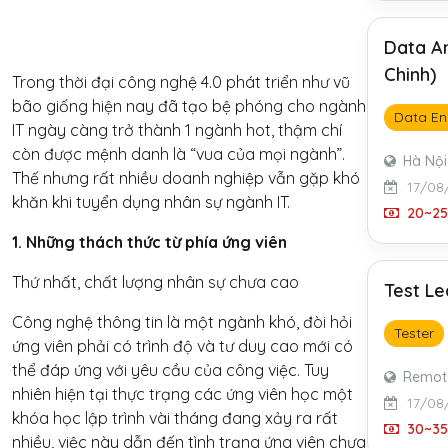
Data An
Chinh)
Trong thời đại công nghệ 4.0 phát triển như vũ
bão giống hiện nay đã tạo bệ phóng cho ngành
Data En
IT ngày càng trở thành 1 ngành hot, thậm chí
còn được mệnh danh là “vua của mọi ngành”.
Hà Nội
Thế nhưng rất nhiều doanh nghiệp vẫn gặp khó
17/08
khăn khi tuyển dụng nhân sự ngành IT.
20~25 
1. Những thách thức từ phía ứng viên
Thứ nhất, chất lượng nhân sự chưa cao
Test L
Công nghệ thông tin là một ngành khó, đòi hỏi
Tester
ứng viên phải có trình độ và tư duy cao mới có
thể đáp ứng với yêu cầu của công việc. Tuy
Remot
nhiên hiện tại thực trạng các ứng viên học một
17/08
khóa học lập trình vài tháng đang xảy ra rất
30~35 
nhiều, việc này dẫn đến tình trạng ứng viên chưa