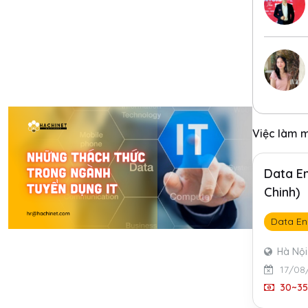
Việc làm 
Data En
Chinh)
Data En
Hà Nội
17/08
30~35 