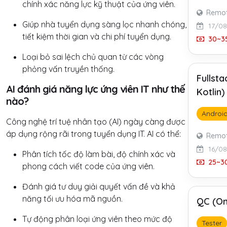
chính xác năng lực kỹ thuật của ứng viên.
Remo
Giúp nhà tuyển dụng sàng lọc nhanh chóng,
17/0
tiết kiệm thời gian và chi phí tuyển dụng.
30~35
Loại bỏ sai lệch chủ quan từ các vòng
phỏng vấn truyền thống.
Fullst
AI đánh giá năng lực ứng viên IT như thế
Kotlin
nào?
Androi
Công nghệ trí tuệ nhân tạo (AI) ngày càng được
áp dụng rộng rãi trong tuyển dụng IT. AI có thể:
Remo
16/0
Phân tích tốc độ làm bài, độ chính xác và
25~30
phong cách viết code của ứng viên.
Đánh giá tư duy giải quyết vấn đề và khả
năng tối ưu hóa mã nguồn.
QC (On
Tự động phân loại ứng viên theo mức độ
Tester