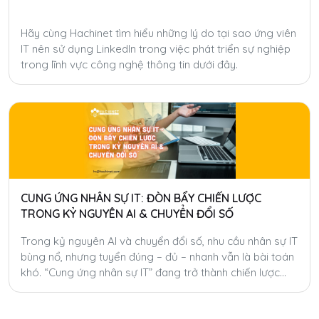
Hãy cùng Hachinet tìm hiểu những lý do tại sao ứng viên
IT nên sử dụng LinkedIn trong việc phát triển sự nghiệp
trong lĩnh vực công nghệ thông tin dưới đây.
CUNG ỨNG NHÂN SỰ IT: ĐÒN BẨY CHIẾN LƯỢC
TRONG KỶ NGUYÊN AI & CHUYỂN ĐỔI SỐ
Trong kỷ nguyên AI và chuyển đổi số, nhu cầu nhân sự IT
bùng nổ, nhưng tuyển đúng – đủ – nhanh vẫn là bài toán
khó. “Cung ứng nhân sự IT” đang trở thành chiến lược
giúp doanh nghiệp tăng tốc, tiết kiệm chi phí và linh hoạt
hóa nguồn lực toàn cầu.