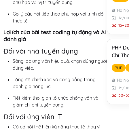
phù hợp với vị trí tuyển dụng.
Hà Nộ
Gợi ý câu hỏi tiếp theo phù hợp với trình độ
16/0
thực tế.
15~20
Lợi ích của bài test coding tự động và AI
đánh giá
PHP De
Đối với nhà tuyển dụng
Chí Th
Sàng lọc ứng viên hiệu quả, chọn đúng người
đúng việc.
PHP
Tăng độ chính xác và công bằng trong
Hà Nộ
đánh giá năng lực.
15/0
30~35
Tiết kiệm thời gian tổ chức phỏng vấn và
giảm chi phí tuyển dụng.
Đối với ứng viên IT
Có cơ hội thể hiện kỹ năng thực tế thay vì