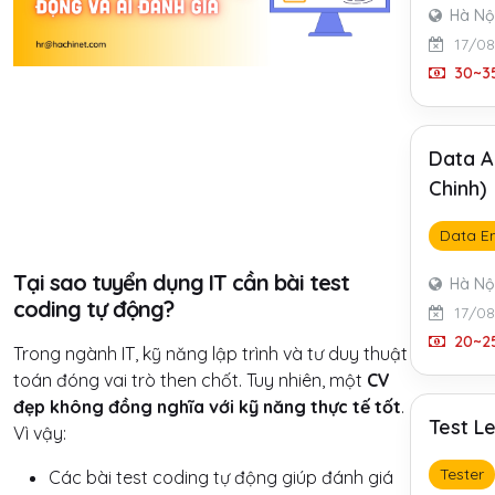
Hà Nộ
17/0
30~35
Data A
Chinh)
Data E
Tại sao tuyển dụng IT cần bài test
Hà Nộ
coding tự động?
17/0
20~25
Trong ngành IT, kỹ năng lập trình và tư duy thuật
toán đóng vai trò then chốt. Tuy nhiên, một
CV
đẹp không đồng nghĩa với kỹ năng thực tế tốt
.
Test L
Vì vậy:
Tester
Các bài test coding tự động giúp đánh giá