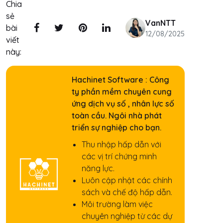
Chia
sẻ
VanNTT
bài
12/08/2025
viết
này:
Hachinet Software : Công
ty phần mềm chuyên cung
ứng dịch vụ số , nhân lực số
toàn cầu. Ngôi nhà phát
triển sự nghiệp cho bạn.
Thu nhập hấp dẫn với
các vị trí chứng minh
năng lực.
Luôn cập nhật các chính
sách và chế độ hấp dẫn.
Môi trường làm việc
chuyên nghiệp từ các dự