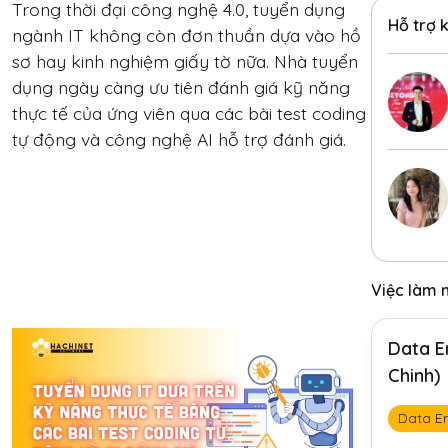
Trong thời đại công nghệ 4.0, tuyển dụng
Hỗ trợ 
ngành IT không còn đơn thuần dựa vào hồ
sơ hay kinh nghiệm giấy tờ nữa. Nhà tuyển
dụng ngày càng ưu tiên đánh giá kỹ năng
thực tế của ứng viên qua các bài test coding
tự động và công nghệ AI hỗ trợ đánh giá.
Việc làm 
Data E
Chinh)
Data E