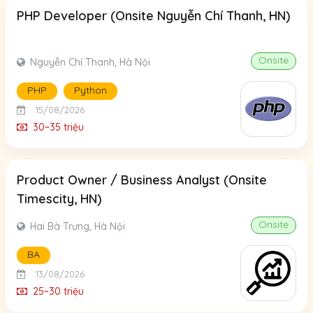
PHP Developer (Onsite Nguyễn Chí Thanh, HN)
Onsite
Nguyễn Chí Thanh, Hà Nội
PHP
Python
15/08/2026
30~35 triệu
Product Owner / Business Analyst (Onsite
Timescity, HN)
Onsite
Hai Bà Trưng, Hà Nội
BA
13/08/2026
25~30 triệu