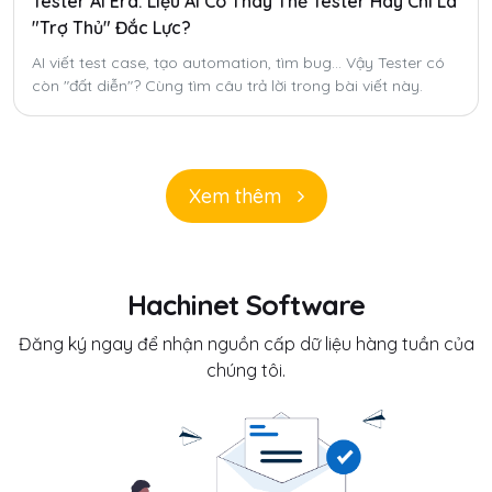
Tester AI Era: Liệu AI Có Thay Thế Tester Hay Chỉ Là
"Trợ Thủ" Đắc Lực?
AI viết test case, tạo automation, tìm bug... Vậy Tester có
còn "đất diễn"? Cùng tìm câu trả lời trong bài viết này.
Xem thêm
Hachinet Software
Đăng ký ngay để nhận nguồn cấp dữ liệu hàng tuần của
chúng tôi.