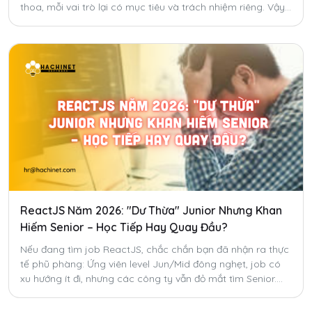
thoa, mỗi vai trò lại có mục tiêu và trách nhiệm riêng. Vậy
đâu là lựa chọn phù hợp với bạn?
ReactJS Năm 2026: "Dư Thừa" Junior Nhưng Khan
Hiếm Senior – Học Tiếp Hay Quay Đầu?
Nếu đang tìm job ReactJS, chắc chắn bạn đã nhận ra thực
tế phũ phàng: Ứng viên level Jun/Mid đông nghẹt, job có
xu hướng ít đi, nhưng các công ty vẫn đỏ mắt tìm Senior.
Có phải ReactJS đã hết thời? Bạn có nên "quay xe"?