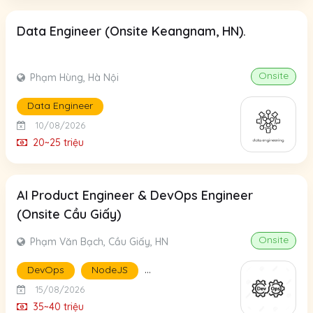
Data Engineer (Onsite Keangnam, HN).
Onsite
Phạm Hùng, Hà Nội
Data Engineer
10/08/2026
20~25 triệu
AI Product Engineer & DevOps Engineer
(Onsite Cầu Giấy)
Onsite
Phạm Văn Bạch, Cầu Giấy, HN
...
DevOps
NodeJS
15/08/2026
35~40 triệu